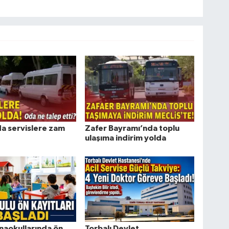
da servislere zam
Zafer Bayramı’nda toplu
ulaşıma indirim yolda
naokullarında ön
Torbalı Devlet