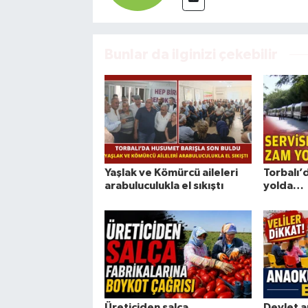
Bunlar da ilginizi çekebilir
Yaşlak ve Kömürcü aileleri
Torbalı’
arabuluculukla el sıkıştı
yolda…
Üreticiden salça
Devlet a