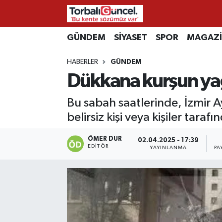
İzmir Nöbetçi Eczaneler
GÜNDEM
SİYASET
SPOR
MAGAZ
HABERLER
GÜNDEM
İzmir Hava Durumu
Dükkana kurşun yağ
İzmir Namaz Vakitleri
Bu sabah saatlerinde, İzmir A
İzmir Trafik Yoğunluk Haritası
belirsiz kişi veya kişiler taraf
Süper Lig Puan Durumu ve Fikstür
ÖMER DUR
02.04.2025 - 17:39
EDITÖR
YAYINLANMA
PA
Tüm Manşetler
Son Dakika Haberleri
Haber Arşivi