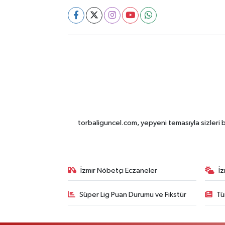
torbaliguncel.com, yepyeni temasıyla sizleri b
İzmir Nöbetçi Eczaneler
İ
Süper Lig Puan Durumu ve Fikstür
Tü