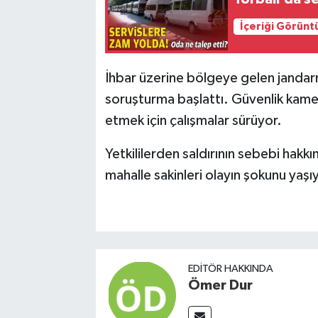
İçeriği Görünt
İhbar üzerine bölgeye gelen jandarma e
soruşturma başlattı. Güvenlik kameral
etmek için çalışmalar sürüyor.
Yetkililerden saldırının sebebi hakk
mahalle sakinleri olayın şokunu yaşı
EDITÖR HAKKINDA
Ömer Dur