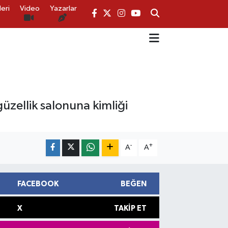
eri
Video
Yazarlar
üzellik salonuna kimliği
-
+
A
A
FACEBOOK
BEĞEN
X
TAKIP ET