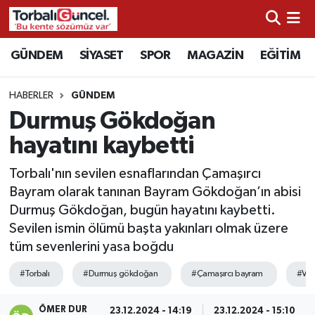
İzmir Nöbetçi Eczaneler
GÜNDEM
SİYASET
SPOR
MAGAZİN
EĞİTİM
İzmir Hava Durumu
HABERLER
GÜNDEM
Durmuş Gökdoğan
İzmir Namaz Vakitleri
hayatını kaybetti
İzmir Trafik Yoğunluk Haritası
Torbalı'nın sevilen esnaflarından Çamaşırcı
Bayram olarak tanınan Bayram Gökdoğan’ın abisi
Süper Lig Puan Durumu ve Fikstür
Durmuş Gökdoğan, bugün hayatını kaybetti.
Sevilen ismin ölümü başta yakınları olmak üzere
Tüm Manşetler
tüm sevenlerini yasa boğdu
Son Dakika Haberleri
#Torbalı
#Durmuş gökdoğan
#Çamaşırcı bayram
#Vef
Haber Arşivi
ÖMER DUR
23.12.2024 - 14:19
23.12.2024 - 15:10