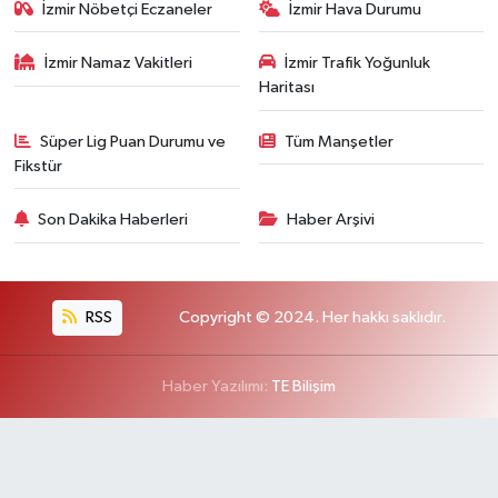
İzmir Nöbetçi Eczaneler
İzmir Hava Durumu
İzmir Namaz Vakitleri
İzmir Trafik Yoğunluk
Haritası
Süper Lig Puan Durumu ve
Tüm Manşetler
Fikstür
Son Dakika Haberleri
Haber Arşivi
RSS
Copyright © 2024. Her hakkı saklıdır.
Haber Yazılımı:
TE Bilişim