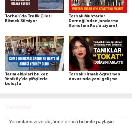
Torbalı'da Trafik Çilesi
Torbalı Muhtarlar
Bitmek Bilmiyor
Derneği’nden Jandarma
Komutanı Koç’a ziyaret
Tarım ekipleri bu kez
Torbalılı Irmak öğretmen
Yeniköy’de çiftçilerle
davasında yeni gelişme
buluştu
Yorumlar