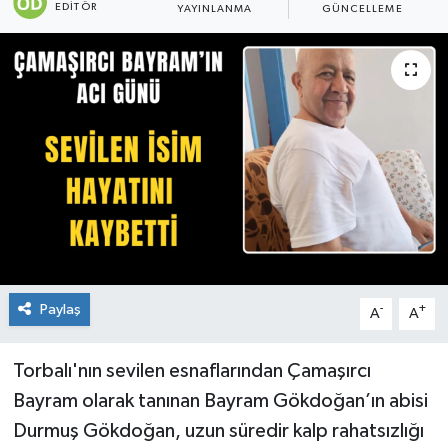
EDITÖR
YAYINLANMA
GÜNCELLEME
Paylaş
-
+
A
A
Torbalı'nın sevilen esnaflarından Çamaşırcı
Bayram olarak tanınan Bayram Gökdoğan’ın abisi
Durmuş Gökdoğan, uzun süredir kalp rahatsızlığı