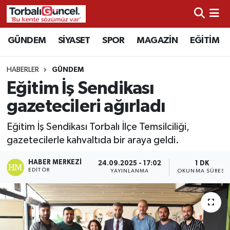
İzmir Nöbetçi Eczaneler
GÜNDEM
SİYASET
SPOR
MAGAZİN
EĞİTİM
İzmir Hava Durumu
HABERLER
GÜNDEM
Eğitim İş Sendikası
İzmir Namaz Vakitleri
gazetecileri ağırladı
İzmir Trafik Yoğunluk Haritası
Eğitim İş Sendikası Torbalı İlçe Temsilciliği,
gazetecilerle kahvaltıda bir araya geldi.
Süper Lig Puan Durumu ve Fikstür
HABER MERKEZI
24.09.2025 - 17:02
1 DK
Tüm Manşetler
EDITÖR
YAYINLANMA
OKUNMA SÜRESI
Son Dakika Haberleri
Haber Arşivi