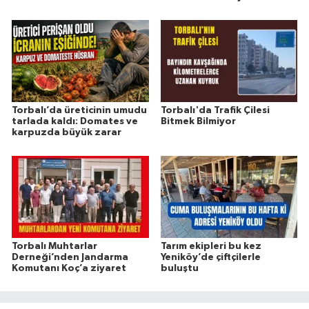
Torbalı’da üreticinin umudu
Torbalı'da Trafik Çilesi
tarlada kaldı: Domates ve
Bitmek Bilmiyor
karpuzda büyük zarar
Torbalı Muhtarlar
Tarım ekipleri bu kez
Derneği’nden Jandarma
Yeniköy’de çiftçilerle
Komutanı Koç’a ziyaret
buluştu