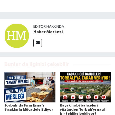
EDITÖR HAKKINDA
Haber Merkezi
Bunlar da ilginizi çekebilir
Torbalı'da Fırın Esnafı
Kaçak hobi bahçeleri
Sıcaklarla Mücadele Ediyor
yüzünden Torbalı’yı nasıl
bir tehlike bekliyor?