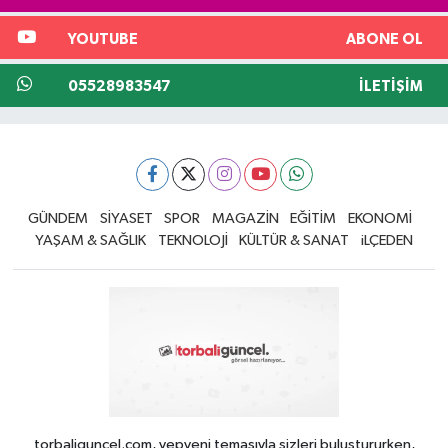
YOUTUBE
ABONE OL
05528983547
İLETIŞIM
GÜNDEM
SİYASET
SPOR
MAGAZİN
EĞİTİM
EKONOMİ
YAŞAM & SAĞLIK
TEKNOLOJİ
KÜLTÜR & SANAT
iLÇEDEN
torbaliguncel.com, yepyeni temasıyla sizleri buluştururken,