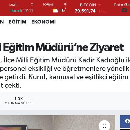
Foto Gal
DOLAR
°
16
İkindi
17:11
45,43620
0.02
EURO
İN
EĞİTİM
EKONOMİ
53,38690
0.19
STERLİN
61,60380
0.18
G.ALTIN
i Eğitim Müdürü’ne Ziyaret
6862,09000
0.19
BİST100
i, İlçe Milli Eğitim Müdürü Kadir Kadıoğlu 
14.598,00
0
BITCOIN
r, personel eksikliği ve öğretmenlere yönelik 
79.591,74
-1.82
etirdi. Kurul, kamusal ve eşitlikçi eğitim
t çekti.
1 DK
OKUNMA SÜRESI