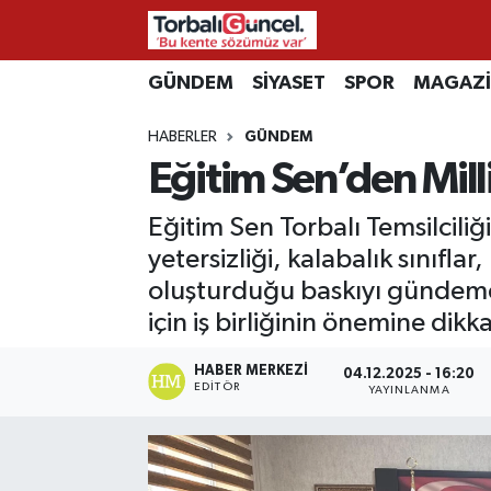
İzmir Nöbetçi Eczaneler
GÜNDEM
SİYASET
SPOR
MAGAZ
HABERLER
GÜNDEM
İzmir Hava Durumu
Eğitim Sen’den Mill
İzmir Namaz Vakitleri
Eğitim Sen Torbalı Temsilciliğ
İzmir Trafik Yoğunluk Haritası
yetersizliği, kalabalık sınıfla
oluşturduğu baskıyı gündeme g
Süper Lig Puan Durumu ve Fikstür
için iş birliğinin önemine dikka
Tüm Manşetler
HABER MERKEZI
04.12.2025 - 16:20
EDITÖR
YAYINLANMA
Son Dakika Haberleri
Haber Arşivi