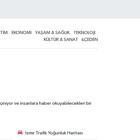
İTİM
EKONOMİ
YAŞAM & SAĞLIK
TEKNOLOJİ
KÜLTÜR & SANAT
iLÇEDEN
çınıyor ve insanlara haber okuyabilecekleri bir
İzmir Trafik Yoğunluk Haritası