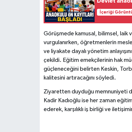
Devlet anaok
İçeriği Görünt
Görüşmede kamusal, bilimsel, laik ve
vurgulanırken, öğretmenlerin meslek
ve liyakate dayalı yönetim anlayışı
çekildi. Eğitim emekçilerinin hak mü
güçleneceğini belirten Keskin, Torba
kalitesini artıracağını söyledi.
Ziyaretten duyduğu memnuniyeti dile
Kadir Kadıoğlu ise her zaman eğiti
ederek, karşılıklı iş birliği ve iletiş