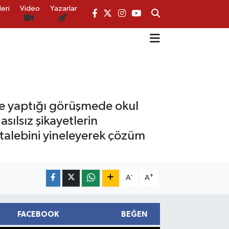
eri
Video
Yazarlar
ile yaptığı görüşmede okul
asılsız şikayetlerin
 talebini yineleyerek çözüm
-
+
A
A
FACEBOOK
BEĞEN