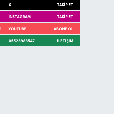
X
TAKIP ET
INSTAGRAM
TAKIP ET
YOUTUBE
ABONE OL
05528983547
İLETIŞIM