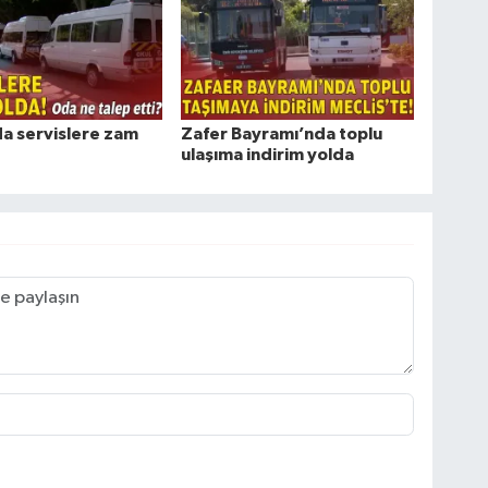
da servislere zam
Zafer Bayramı’nda toplu
ulaşıma indirim yolda