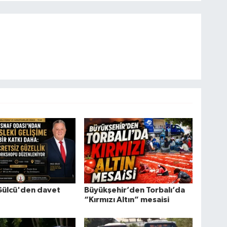
Gülcü'den davet
Büyükşehir’den Torbalı’da
“Kırmızı Altın” mesaisi