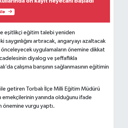
ullarında ön kayıt heyecanı başladı
üle
 eşitlikçi eğitim talebi yeniden
i saygınlığını artıracak, angaryayı azaltacak
nı önceleyecek uygulamaların önemine dikkat
cadelesinin diyalog ve şeffaflıkla
lı’da çalışma barışının sağlanmasının eğitimin
 getiren Torbalı İlçe Milli Eğitim Müdürü
m emekçilerinin yanında olduğunu ifade
imin önemine vurgu yaptı.