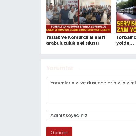
Yaşlak ve Kömürcü aileleri
Torbalı’
arabuluculukla el sıkıştı
yolda…
Yorumlar
Gönder