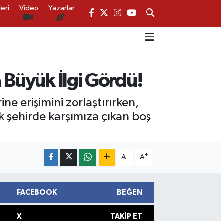
eri
Video
Yazarlar
 Büyük İlgi Gördü!
ne erişimini zorlaştırırken,
ok şehirde karşımıza çıkan boş
-
+
A
A
FACEBOOK
BEĞEN
X
TAKIP ET