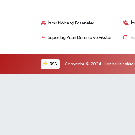
İzmir Nöbetçi Eczaneler
İ
Süper Lig Puan Durumu ve Fikstür
Tü
RSS
Copyright © 2024. Her hakkı saklıdı