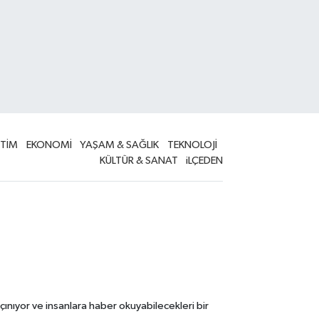
İTİM
EKONOMİ
YAŞAM & SAĞLIK
TEKNOLOJİ
KÜLTÜR & SANAT
iLÇEDEN
çınıyor ve insanlara haber okuyabilecekleri bir