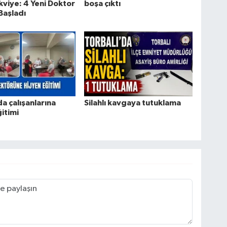
kviye: 4 Yeni Doktor
boşa çıktı
Başladı
da çalışanlarına
Silahlı kavgaya tutuklama
ğitimi