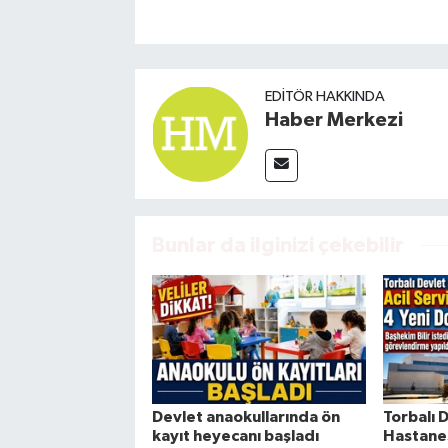
EDITÖR HAKKINDA
Haber Merkezi
Bunlar da ilginizi çekebilir
Devlet anaokullarında ön
Torbalı 
kayıt heyecanı başladı
Hastanes