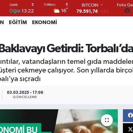
Foto Gal
DOLAR
°
16
Öğle
13:22
45,43620
0.02
EURO
İN
EĞİTİM
EKONOMİ
53,38690
0.19
STERLİN
61,60380
0.18
G.ALTIN
aklavayı Getirdi: Torbalı’da
6862,09000
0.19
BİST100
ntılar, vatandaşların temel gıda maddeleri
14.598,00
0
BITCOIN
müşteri çekmeye çalışıyor. Son yıllarda birç
79.591,74
-1.82
alı’ya sıçradı
03.03.2025 - 17:06
GÜNCELLEME