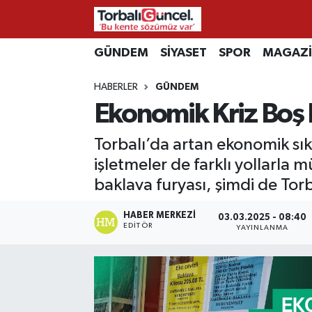
İzmir Nöbetçi Eczaneler
GÜNDEM
SİYASET
SPOR
MAGAZ
HABERLER
GÜNDEM
İzmir Hava Durumu
Ekonomik Kriz Boş B
İzmir Namaz Vakitleri
Torbalı’da artan ekonomik sıkı
İzmir Trafik Yoğunluk Haritası
işletmeler de farklı yollarla 
baklava furyası, şimdi de Torb
Süper Lig Puan Durumu ve Fikstür
HABER MERKEZI
03.03.2025 - 08:40
EDITÖR
YAYINLANMA
Tüm Manşetler
Son Dakika Haberleri
Haber Arşivi