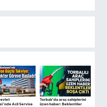
Devlet
Torbalı’da araç sahiplerini
i'nde Acil Servise
üzen haber: Beklentiler