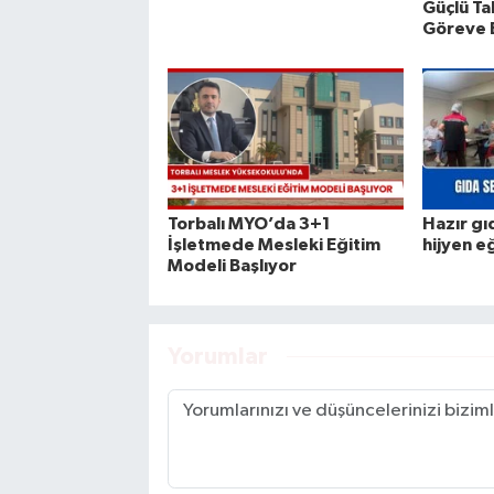
Güçlü Ta
Göreve 
Torbalı MYO’da 3+1
Hazır gı
İşletmede Mesleki Eğitim
hijyen e
Modeli Başlıyor
Yorumlar