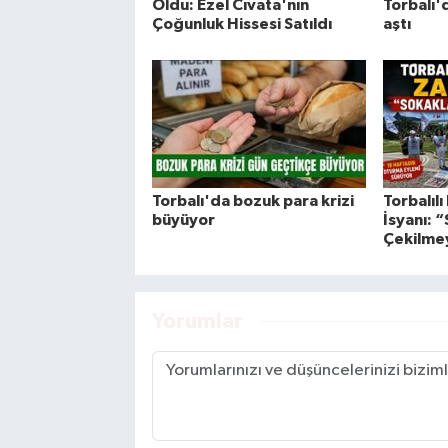
Oldu: Ezel Cıvata'nın
Torbalı'
Çoğunluk Hissesi Satıldı
aştı
Torbalı'da bozuk para krizi
Torbalıl
büyüyor
İsyanı: 
Çekilme
Yorumlar