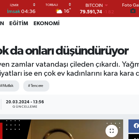
Foto Gal
DOLAR
°
16
İmsak
04:36
45,43620
0.02
EURO
İN
EĞİTİM
EKONOMİ
53,38690
0.19
STERLİN
61,60380
0.18
G.ALTIN
ok da onları düşündürüyor
6862,09000
0.19
BİST100
leyen zamlar vatandaşı çileden çıkardı. Yağ
14.598,00
0
yatları ise en çok ev kadınlarını kara kar
#Mutfak
#Tencere
20.03.2024 - 13:56
GÜNCELLEME