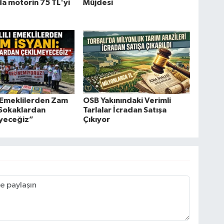
da motorin 75 TL'yi
Müjdesi
ı Emeklilerden Zam
OSB Yakınındaki Verimli
“Sokaklardan
Tarlalar İcradan Satışa
yeceğiz”
Çıkıyor