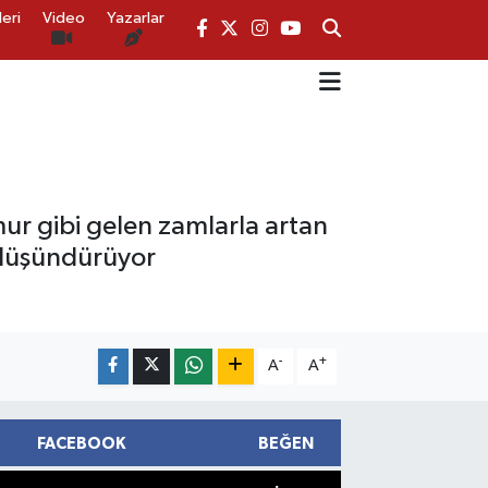
eri
Video
Yazarlar
mur gibi gelen zamlarla artan
a düşündürüyor
-
+
A
A
FACEBOOK
BEĞEN