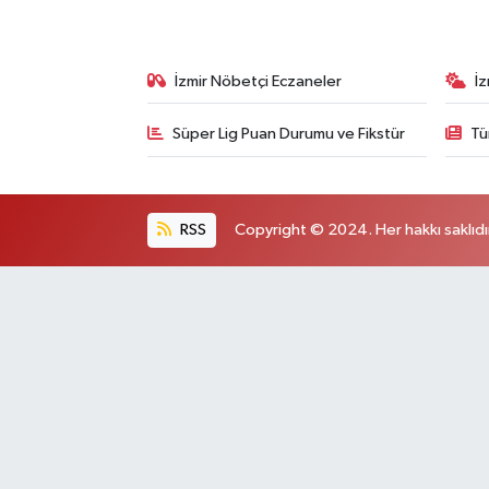
İzmir Nöbetçi Eczaneler
İ
Süper Lig Puan Durumu ve Fikstür
Tü
RSS
Copyright © 2024. Her hakkı saklıdı