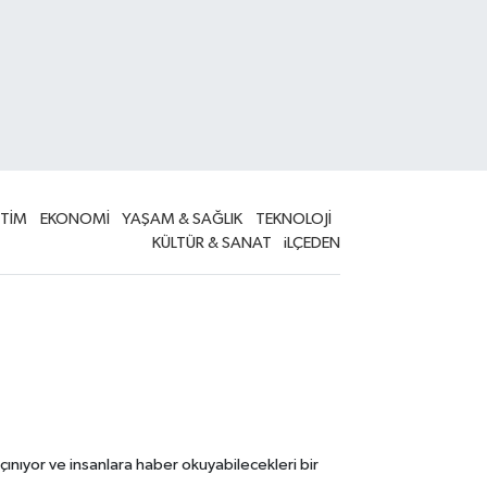
İTİM
EKONOMİ
YAŞAM & SAĞLIK
TEKNOLOJİ
KÜLTÜR & SANAT
iLÇEDEN
çınıyor ve insanlara haber okuyabilecekleri bir