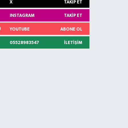
X
TAKIP ET
INSTAGRAM
TAKIP ET
YOUTUBE
ABONE OL
05528983547
İLETIŞIM