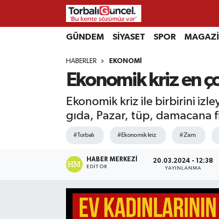
İzmir Nöbetçi Eczaneler
GÜNDEM
SİYASET
SPOR
MAGAZ
HABERLER
EKONOMİ
İzmir Hava Durumu
Ekonomik kriz en ç
İzmir Namaz Vakitleri
Ekonomik kriz ile birbirini iz
İzmir Trafik Yoğunluk Haritası
gıda, Pazar, tüp, damacana fi
#Torbalı
#Ekonomik kriz
#Zam
Süper Lig Puan Durumu ve Fikstür
HABER MERKEZI
Tüm Manşetler
20.03.2024 - 12:38
EDITÖR
YAYINLANMA
Son Dakika Haberleri
Haber Arşivi