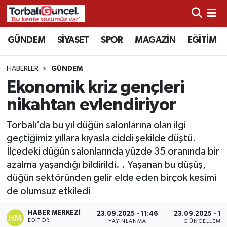
İzmir Nöbetçi Eczaneler
GÜNDEM
SİYASET
SPOR
MAGAZİN
EĞİTİM
İzmir Hava Durumu
HABERLER
GÜNDEM
Ekonomik kriz gençleri
İzmir Namaz Vakitleri
nikahtan evlendiriyor
İzmir Trafik Yoğunluk Haritası
Torbalı’da bu yıl düğün salonlarına olan ilgi
geçtiğimiz yıllara kıyasla ciddi şekilde düştü.
Süper Lig Puan Durumu ve Fikstür
İlçedeki düğün salonlarında yüzde 35 oranında bir
azalma yaşandığı bildirildi. . Yaşanan bu düşüş,
Tüm Manşetler
düğün sektöründen gelir elde eden birçok kesimi
de olumsuz etkiledi
Son Dakika Haberleri
HABER MERKEZI
23.09.2025 - 11:46
23.09.2025 - 17
Haber Arşivi
EDITÖR
YAYINLANMA
GÜNCELLEME