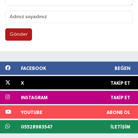
Gönder
FACEBOOK
BEĞEN
X
TAKIP ET
INSTAGRAM
TAKIP ET
YOUTUBE
ABONE OL
05528983547
İLETIŞIM