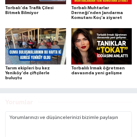
Torbalı'da Trafik Çilesi
Torbalı Muhtarlar
Bitmek Bilmiyor
Derneği’nden Jandarma
Komutanı Koç’a ziyaret
Tarım ekipleri bu kez
Torbalılı Irmak öğretmen
Yeniköy’de çiftçilerle
davasında yeni gelişme
buluştu
Yorumlar