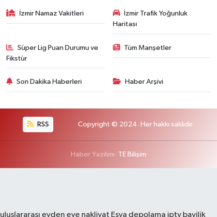
İzmir Namaz Vakitleri
İzmir Trafik Yoğunluk
Haritası
Süper Lig Puan Durumu ve
Tüm Manşetler
Fikstür
Son Dakika Haberleri
Haber Arşivi
RSS
Copyright © 2024. Her hakkı saklıdır.
Haber Yazılımı:
TE Bilişim
uluslararası evden eve nakliyat
Eşya depolama
iptv bayilik