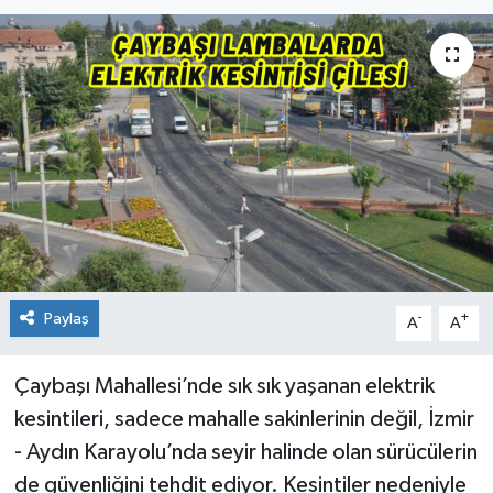
Paylaş
-
+
A
A
Çaybaşı Mahallesi’nde sık sık yaşanan elektrik
kesintileri, sadece mahalle sakinlerinin değil, İzmir
- Aydın Karayolu’nda seyir halinde olan sürücülerin
de güvenliğini tehdit ediyor. Kesintiler nedeniyle