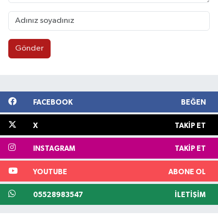
Gönder
FACEBOOK
BEĞEN
X
TAKIP ET
INSTAGRAM
TAKIP ET
YOUTUBE
ABONE OL
05528983547
İLETIŞIM