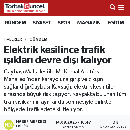
İzmir Nöbetçi Eczaneler
GÜNDEM
SİYASET
SPOR
MAGAZİN
EĞİTİM
İzmir Hava Durumu
HABERLER
GÜNDEM
Elektrik kesilince trafik
İzmir Namaz Vakitleri
ışıkları devre dışı kalıyor
İzmir Trafik Yoğunluk Haritası
Çaybaşı Mahallesi ile M. Kemal Atatürk
Mahallesi’nden karayoluna giriş ve çıkışın
Süper Lig Puan Durumu ve Fikstür
sağlandığı Çaybaşı Kavşağı, elektrik kesintileri
sırasında büyük risk taşıyor. Kavşakta bulunan tüm
Tüm Manşetler
trafik ışıklarının aynı anda sönmesiyle birlikte
bölgede trafik adeta kilitleniyor.
Son Dakika Haberleri
HABER MERKEZI
14.09.2025 - 10:47
1 DK
Haber Arşivi
EDITÖR
YAYINLANMA
OKUNMA SÜRESI