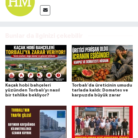
Bunlar da ilginizi çekebilir
Kaçak hobi bahçeleri
Torbalı’da üreticinin umudu
yüzünden Torbalı’yı nasıl
tarlada kaldı: Domates ve
bir tehlike bekliyor?
karpuzda büyük zarar