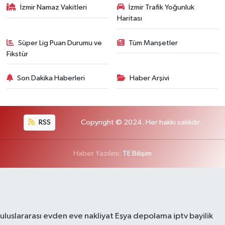
İzmir Namaz Vakitleri
İzmir Trafik Yoğunluk
Haritası
Süper Lig Puan Durumu ve
Tüm Manşetler
Fikstür
Son Dakika Haberleri
Haber Arşivi
RSS
Copyright © 2024. Her hakkı saklıdır.
Haber Yazılımı:
TE Bilişim
uluslararası evden eve nakliyat
Eşya depolama
iptv bayilik