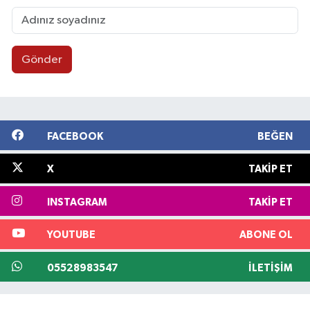
Gönder
FACEBOOK
BEĞEN
X
TAKIP ET
INSTAGRAM
TAKIP ET
YOUTUBE
ABONE OL
05528983547
İLETIŞIM