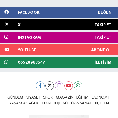
FACEBOOK
BEĞEN
X
TAKIP ET
INSTAGRAM
TAKIP ET
YOUTUBE
ABONE OL
05528983547
İLETIŞIM
GÜNDEM
SİYASET
SPOR
MAGAZİN
EĞİTİM
EKONOMİ
YAŞAM & SAĞLIK
TEKNOLOJİ
KÜLTÜR & SANAT
iLÇEDEN