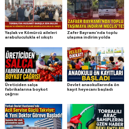
Yaşlak ve Kömürcü aileleri
Zafer Bayramı’nda toplu
arabuluculukla el sıkıştı
ulaşıma indirim yolda
Üreticiden salça
Devlet anaokullarında ön
fabrikalarına boykot
kayıt heyecanı başladı
çağrısı