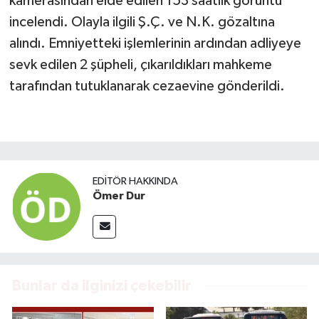
kamerasından elde edilen 153 saatlik görüntü
incelendi. Olayla ilgili Ş.Ç. ve N.K. gözaltına
alındı. Emniyetteki işlemlerinin ardından adliyeye
sevk edilen 2 şüpheli, çıkarıldıkları mahkeme
tarafından tutuklanarak cezaevine gönderildi.
EDITÖR HAKKINDA
Ömer Dur
Bunlar da ilginizi çekebilir