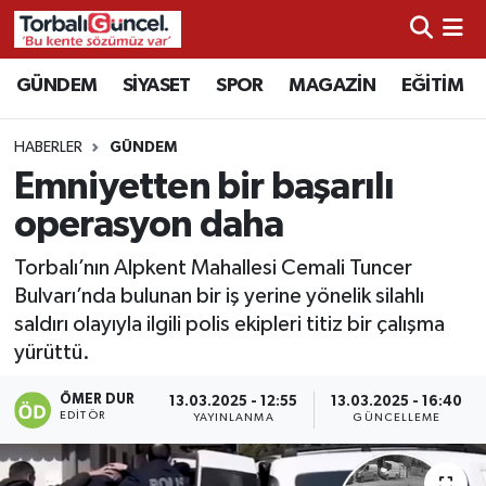
İzmir Nöbetçi Eczaneler
GÜNDEM
SİYASET
SPOR
MAGAZİN
EĞİTİM
İzmir Hava Durumu
HABERLER
GÜNDEM
Emniyetten bir başarılı
İzmir Namaz Vakitleri
operasyon daha
İzmir Trafik Yoğunluk Haritası
Torbalı’nın Alpkent Mahallesi Cemali Tuncer
Bulvarı’nda bulunan bir iş yerine yönelik silahlı
Süper Lig Puan Durumu ve Fikstür
saldırı olayıyla ilgili polis ekipleri titiz bir çalışma
yürüttü.
Tüm Manşetler
ÖMER DUR
13.03.2025 - 12:55
13.03.2025 - 16:40
Son Dakika Haberleri
EDITÖR
YAYINLANMA
GÜNCELLEME
Haber Arşivi