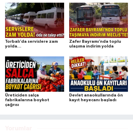
Torbalı’da servislere zam
Zafer Bayramı’nda toplu
yolda…
ulaşıma indirim yolda
Üreticiden salça
Devlet anaokullarında ön
fabrikalarına boykot
kayıt heyecanı başladı
çağrısı
Yorumlar