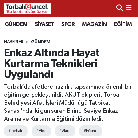
İzmir Nöbetçi Eczaneler
GÜNDEM
SİYASET
SPOR
MAGAZİN
EĞİTİM
İzmir Hava Durumu
HABERLER
GÜNDEM
Enkaz Altında Hayat
İzmir Namaz Vakitleri
Kurtarma Teknikleri
İzmir Trafik Yoğunluk Haritası
Uygulandı
Süper Lig Puan Durumu ve Fikstür
Torbalı’da afetlere hazırlık kapsamında önemli bir
eğitim gerçekleştirildi. AKUT ekipleri, Torbalı
Tüm Manşetler
Belediyesi Afet İşleri Müdürlüğü Tatbikat
Sahası'nda iki gün süren Birinci Seviye Enkaz
Son Dakika Haberleri
Arama ve Kurtarma Eğitimi düzenledi.
#Torbalı
#Afet
#Akut
#Eğitim
Haber Arşivi