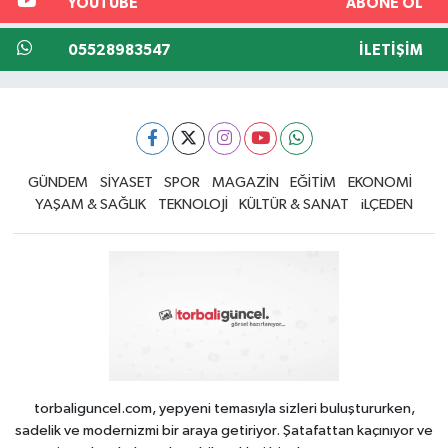
YOUTUBE
ABONE OL
05528983547
İLETIŞIM
GÜNDEM
SİYASET
SPOR
MAGAZİN
EĞİTİM
EKONOMİ
YAŞAM & SAĞLIK
TEKNOLOJİ
KÜLTÜR & SANAT
iLÇEDEN
torbaliguncel.com, yepyeni temasıyla sizleri buluştururken,
sadelik ve modernizmi bir araya getiriyor. Şatafattan kaçınıyor ve