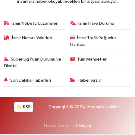
insanlara haber okuyabilecekleri bir altyapı sunuyor.
İzmir Nöbetçi Eczaneler
İzmir Hava Durumu
İzmir Namaz Vakitleri
İzmir Trafik Yoğunluk
Haritası
Süper Lig Puan Durumu ve
Tüm Manşetler
Fikstür
Son Dakika Haberleri
Haber Arşivi
RSS
Copyright © 2024. Her hakkı saklıdır.
Haber Yazılımı:
TE Bilişim