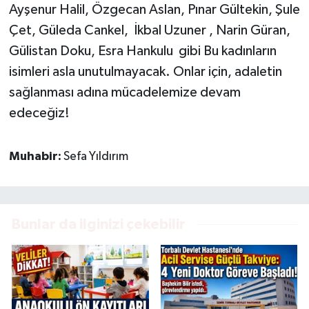
Ayşenur Halil, Özgecan Aslan, Pınar Gültekin, Şule
Çet, Güleda Cankel, İkbal Uzuner , Narin Güran,
Gülistan Doku, Esra Hankulu gibi Bu kadınların
isimleri asla unutulmayacak. Onlar için, adaletin
sağlanması adına mücadelemize devam
edeceğiz!
Muhabir:
Sefa Yıldırım
Bunlar da ilginizi çekebilir