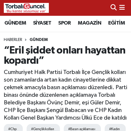
İzmir Nöbetçi Eczaneler
GÜNDEM
SİYASET
SPOR
MAGAZİN
EĞİTİM
İzmir Hava Durumu
HABERLER
GÜNDEM
“Eril şiddet onları hayattan
İzmir Namaz Vakitleri
kopardı”
İzmir Trafik Yoğunluk Haritası
Cumhuriyet Halk Partisi Torbalı İlçe Gençlik kolları
son zamanlarda artan kadın cinayetlerine dikkat
Süper Lig Puan Durumu ve Fikstür
çekmek amacıyla basın açıklaması düzenledi. Parti
binası önünde düzenlenen açıklamaya Torbalı
Tüm Manşetler
Belediye Başkanı Övünç Demir, eşi Güler Demir,
CHP İlçe Başkanı Şengül Babacan ve CHP Kadın
Son Dakika Haberleri
Kolları Genel Başkan Yardımcısı Ülkü Ece de katıldı
Haber Arşivi
#Chp
#Gençlik kolları
#Basın açıklaması
#Kadın