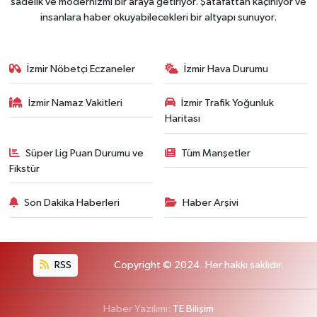
sadelik ve modernizmi bir araya getiriyor. Şatafattan kaçınıyor ve
insanlara haber okuyabilecekleri bir altyapı sunuyor.
İzmir Nöbetçi Eczaneler
İzmir Hava Durumu
İzmir Namaz Vakitleri
İzmir Trafik Yoğunluk
Haritası
Süper Lig Puan Durumu ve
Tüm Manşetler
Fikstür
Son Dakika Haberleri
Haber Arşivi
RSS
Copyright © 2024. Her hakkı saklıdır.
Haber Yazılımı:
TE Bilişim