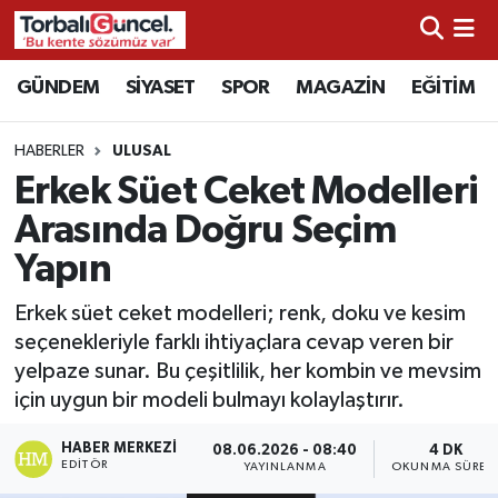
İzmir Nöbetçi Eczaneler
GÜNDEM
SİYASET
SPOR
MAGAZİN
EĞİTİM
İzmir Hava Durumu
HABERLER
ULUSAL
Erkek Süet Ceket Modelleri
İzmir Namaz Vakitleri
Arasında Doğru Seçim
İzmir Trafik Yoğunluk Haritası
Yapın
Süper Lig Puan Durumu ve Fikstür
Erkek süet ceket modelleri; renk, doku ve kesim
seçenekleriyle farklı ihtiyaçlara cevap veren bir
Tüm Manşetler
yelpaze sunar. Bu çeşitlilik, her kombin ve mevsim
için uygun bir modeli bulmayı kolaylaştırır.
Son Dakika Haberleri
HABER MERKEZI
08.06.2026 - 08:40
4 DK
EDITÖR
YAYINLANMA
OKUNMA SÜRES
Haber Arşivi