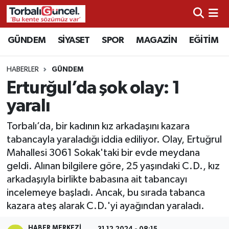
İzmir Nöbetçi Eczaneler
GÜNDEM
SİYASET
SPOR
MAGAZİN
EĞİTİM
İzmir Hava Durumu
HABERLER
GÜNDEM
Erturğul’da şok olay: 1
İzmir Namaz Vakitleri
yaralı
İzmir Trafik Yoğunluk Haritası
Torbalı’da, bir kadının kız arkadaşını kazara
tabancayla yaraladığı iddia ediliyor. Olay, Ertuğrul
Süper Lig Puan Durumu ve Fikstür
Mahallesi 3061 Sokak'taki bir evde meydana
geldi. Alınan bilgilere göre, 25 yaşındaki C.D., kız
Tüm Manşetler
arkadaşıyla birlikte babasına ait tabancayı
incelemeye başladı. Ancak, bu sırada tabanca
Son Dakika Haberleri
kazara ateş alarak C.D.'yi ayağından yaraladı.
Haber Arşivi
HABER MERKEZI