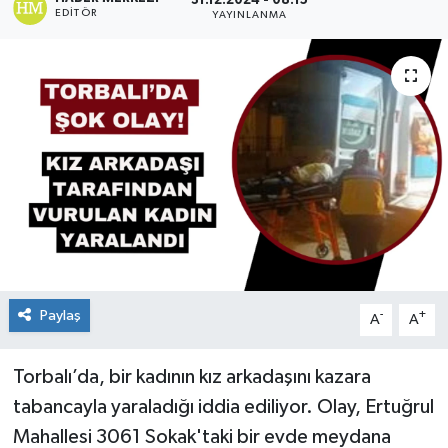
31.12.2024 - 08:15
EDITÖR
YAYINLANMA
Paylaş
-
+
A
A
Torbalı’da, bir kadının kız arkadaşını kazara
tabancayla yaraladığı iddia ediliyor. Olay, Ertuğrul
Mahallesi 3061 Sokak'taki bir evde meydana