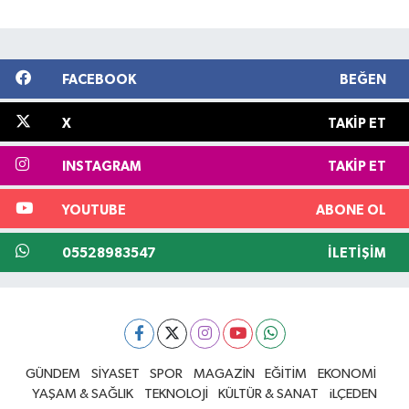
FACEBOOK
BEĞEN
X
TAKIP ET
INSTAGRAM
TAKIP ET
YOUTUBE
ABONE OL
05528983547
İLETIŞIM
GÜNDEM
SİYASET
SPOR
MAGAZİN
EĞİTİM
EKONOMİ
YAŞAM & SAĞLIK
TEKNOLOJİ
KÜLTÜR & SANAT
iLÇEDEN