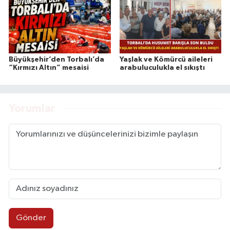
Büyükşehir’den Torbalı’da
Yaşlak ve Kömürcü aileleri
“Kırmızı Altın” mesaisi
arabuluculukla el sıkıştı
Yorumlar
Gönder