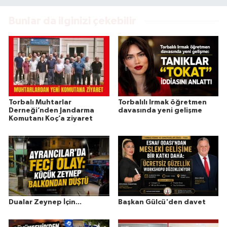
Bunlar da ilginizi çekebilir
Torbalı Muhtarlar
Torbalılı Irmak öğretmen
Derneği’nden Jandarma
davasında yeni gelişme
Komutanı Koç’a ziyaret
Dualar Zeynep İçin...
Başkan Gülcü'den davet