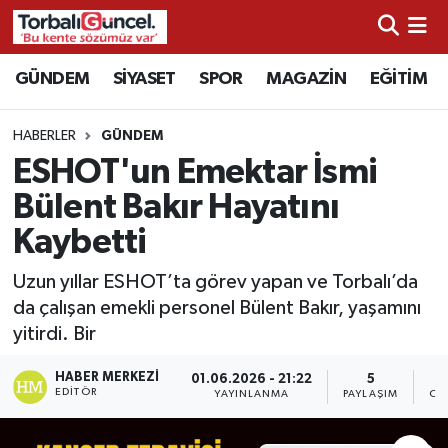
İzmir Nöbetçi Eczaneler
GÜNDEM
SİYASET
SPOR
MAGAZİN
EĞİTİM
İzmir Hava Durumu
HABERLER
GÜNDEM
ESHOT'un Emektar İsmi
İzmir Namaz Vakitleri
Bülent Bakır Hayatını
İzmir Trafik Yoğunluk Haritası
Kaybetti
Süper Lig Puan Durumu ve Fikstür
Uzun yıllar ESHOT’ta görev yapan ve Torbalı’da
da çalışan emekli personel Bülent Bakır, yaşamını
Tüm Manşetler
yitirdi. Bir
HABER MERKEZI
Son Dakika Haberleri
01.06.2026 - 21:22
5
EDITÖR
YAYINLANMA
PAYLAŞIM
OK
Haber Arşivi