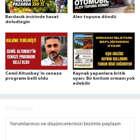
Bardacık incirinde hasat
Alev topuna döndü
doludizgin
Cemil Altunbey'in cenaze
Kaynak yapanlara kritik
programı belli oldu
uyarı: Bir kıvılcım ormanı yok
edebilir
Yorumlar