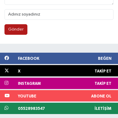
Gönder
FACEBOOK
BEĞEN
X
TAKIP ET
INSTAGRAM
TAKIP ET
YOUTUBE
ABONE OL
05528983547
İLETIŞIM