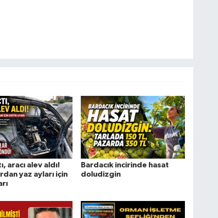
ı, aracı alev aldı!
Bardacık incirinde hasat
dan yaz ayları için
doludizgin
arı