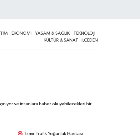
İTİM
EKONOMİ
YAŞAM & SAĞLIK
TEKNOLOJİ
KÜLTÜR & SANAT
iLÇEDEN
çınıyor ve insanlara haber okuyabilecekleri bir
İzmir Trafik Yoğunluk Haritası