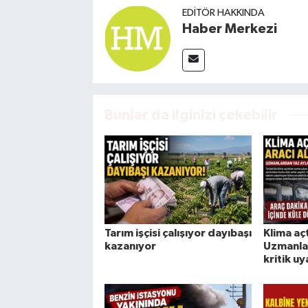
EDITÖR HAKKINDA
Haber Merkezi
Bunlar da ilginizi çekebilir
Tarım işçisi çalışıyor dayıbaşı
Klima açt
kazanıyor
Uzmanlar
kritik uy