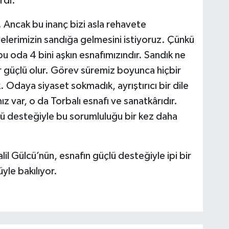
rdi:
 Ancak bu inanç bizi asla rehavete
elerimizin sandığa gelmesini istiyoruz. Çünkü
 oda 4 bini aşkın esnafımızındır. Sandık ne
r güçlü olur. Görev süremiz boyunca hiçbir
 Odaya siyaset sokmadık, ayrıştırıcı bir dile
ız var, o da Torbalı esnafı ve sanatkârıdır.
lü desteğiyle bu sorumluluğu bir kez daha
l Gülcü’nün, esnafın güçlü desteğiyle ipi bir
le bakılıyor.