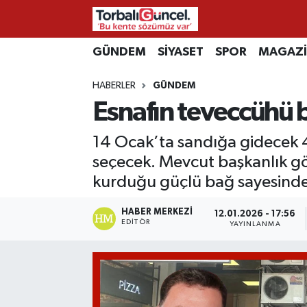
İzmir Nöbetçi Eczaneler
GÜNDEM
SİYASET
SPOR
MAGAZ
HABERLER
GÜNDEM
İzmir Hava Durumu
Esnafın teveccühü b
İzmir Namaz Vakitleri
14 Ocak’ta sandığa gidecek 4 
İzmir Trafik Yoğunluk Haritası
seçecek. Mevcut başkanlık gör
kurduğu güçlü bağ sayesinde b
Süper Lig Puan Durumu ve Fikstür
HABER MERKEZI
12.01.2026 - 17:56
EDITÖR
YAYINLANMA
Tüm Manşetler
Son Dakika Haberleri
Haber Arşivi