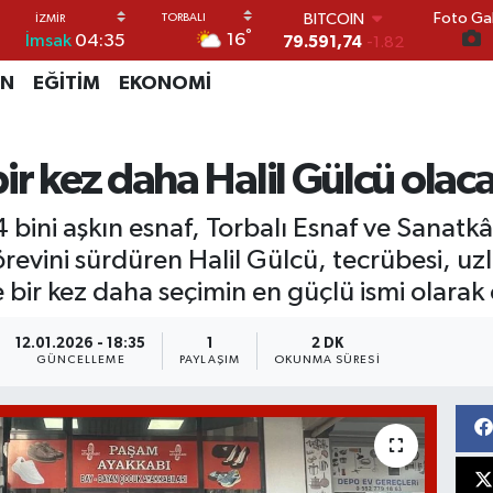
Foto Gal
DOLAR
°
16
İmsak
04:35
45,43620
0.02
EURO
İN
EĞİTİM
EKONOMİ
53,38690
0.19
STERLİN
61,60380
0.18
G.ALTIN
ir kez daha Halil Gülcü olac
6862,09000
0.19
BİST100
bini aşkın esnaf, Torbalı Esnaf ve Sanatkâ
14.598,00
0
BITCOIN
evini sürdüren Halil Gülcü, tecrübesi, uz
79.591,74
-1.82
ir kez daha seçimin en güçlü ismi olarak 
12.01.2026 - 18:35
1
2 DK
GÜNCELLEME
PAYLAŞIM
OKUNMA SÜRESI