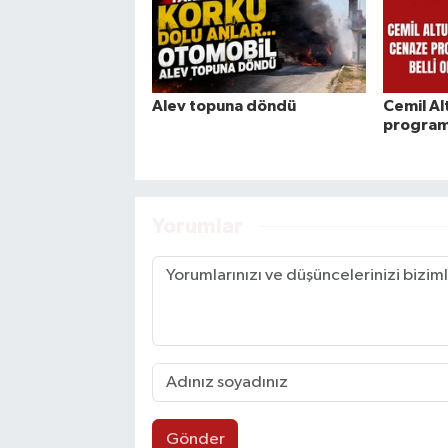
Alev topuna döndü
Cemil Al
programı
Yorumlar
Gönder