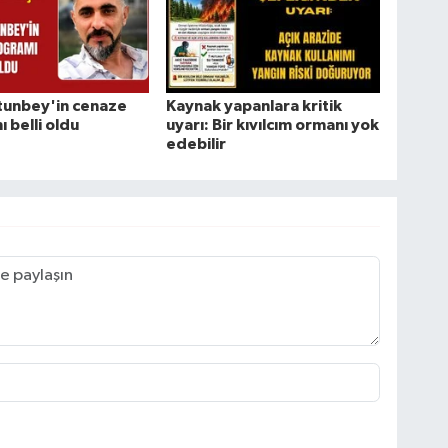
tunbey'in cenaze
Kaynak yapanlara kritik
 belli oldu
uyarı: Bir kıvılcım ormanı yok
edebilir