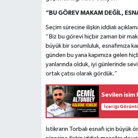
“BU GÖREV MAKAM DEĞİL, ESNA
Seçim sürecine ilişkin iddialı açıklam
“Biz bu görevi hiçbir zaman bir ma
büyük bir sorumluluk, esnafımıza kar
günden bu yana kapımıza gelen hiçb
yanlarında olduk, iyi günlerinde sev
ortak çatısı olarak gördük.”
Sevilen isim
İçeriği Görünt
İstikrarın Torbalı esnafı için büyük