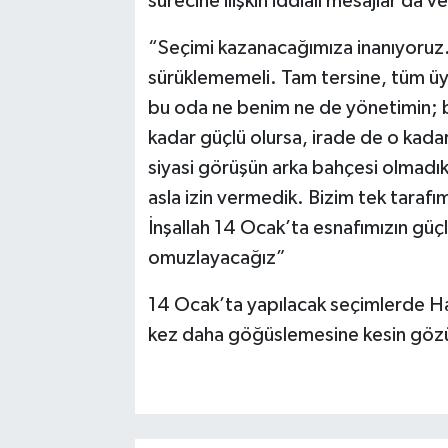
sürecine ilişkin iddialı mesajlar da ve
“Seçimi kazanacağımıza inanıyoruz.
sürüklememeli. Tam tersine, tüm üy
bu oda ne benim ne de yönetimin; bu
kadar güçlü olursa, irade de o kada
siyasi görüşün arka bahçesi olmadık.
asla izin vermedik. Bizim tek tarafım
İnşallah 14 Ocak’ta esnafımızın güç
omuzlayacağız”
14 Ocak’ta yapılacak seçimlerde Hali
kez daha göğüslemesine kesin gözüy