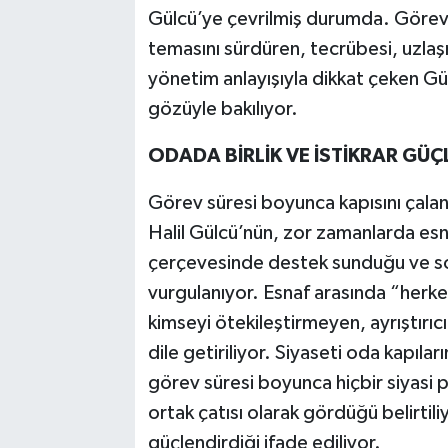
Gülcü’ye çevrilmiş durumda. Göreve 
temasını sürdüren, tecrübesi, uzlaş
yönetim anlayışıyla dikkat çeken Gü
gözüyle bakılıyor.
ODADA BİRLİK VE İSTİKRAR GÜ
Görev süresi boyunca kapısını çalan 
Halil Gülcü’nün, zor zamanlarda esn
çerçevesinde destek sunduğu ve soru
vurgulanıyor. Esnaf arasında “herke
kimseyi ötekileştirmeyen, ayrıştırıc
dile getiriliyor. Siyaseti oda kapıla
görev süresi boyunca hiçbir siyasi p
ortak çatısı olarak gördüğü belirtiliy
güçlendirdiği ifade ediliyor.