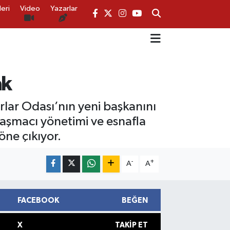
eri
Video
Yazarlar
ak
rlar Odası’nın yeni başkanını
laşmacı yönetimi ve esnafla
öne çıkıyor.
-
+
A
A
FACEBOOK
BEĞEN
X
TAKIP ET