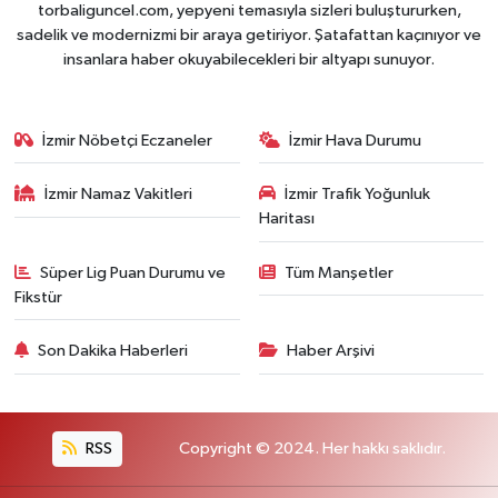
torbaliguncel.com, yepyeni temasıyla sizleri buluştururken,
sadelik ve modernizmi bir araya getiriyor. Şatafattan kaçınıyor ve
insanlara haber okuyabilecekleri bir altyapı sunuyor.
İzmir Nöbetçi Eczaneler
İzmir Hava Durumu
İzmir Namaz Vakitleri
İzmir Trafik Yoğunluk
Haritası
Süper Lig Puan Durumu ve
Tüm Manşetler
Fikstür
Son Dakika Haberleri
Haber Arşivi
RSS
Copyright © 2024. Her hakkı saklıdır.