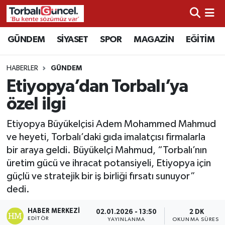
İzmir Nöbetçi Eczaneler
GÜNDEM
SİYASET
SPOR
MAGAZİN
EĞİTİM
İzmir Hava Durumu
HABERLER
GÜNDEM
Etiyopya’dan Torbalı’ya
İzmir Namaz Vakitleri
özel ilgi
İzmir Trafik Yoğunluk Haritası
Etiyopya Büyükelçisi Adem Mohammed Mahmud
ve heyeti, Torbalı’daki gıda imalatçısı firmalarla
Süper Lig Puan Durumu ve Fikstür
bir araya geldi. Büyükelçi Mahmud, “Torbalı’nın
üretim gücü ve ihracat potansiyeli, Etiyopya için
Tüm Manşetler
güçlü ve stratejik bir iş birliği fırsatı sunuyor”
dedi.
Son Dakika Haberleri
HABER MERKEZI
02.01.2026 - 13:50
2 DK
Haber Arşivi
EDITÖR
YAYINLANMA
OKUNMA SÜRESI