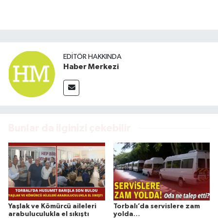
EDITÖR HAKKINDA
Haber Merkezi
Bunlar da ilginizi çekebilir
Yaşlak ve Kömürcü aileleri
Torbalı’da servislere zam
arabuluculukla el sıkıştı
yolda…