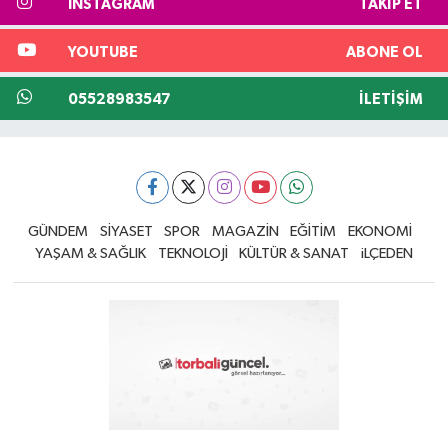
INSTAGRAM
TAKIP ET
YOUTUBE
ABONE OL
05528983547
İLETIŞIM
GÜNDEM
SİYASET
SPOR
MAGAZİN
EĞİTİM
EKONOMİ
YAŞAM & SAĞLIK
TEKNOLOJİ
KÜLTÜR & SANAT
iLÇEDEN