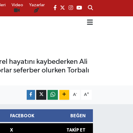
eri
Video
Yazarlar
el hayatını kaybederken Ali
rlar seferber olurken Torbalı
-
+
A
A
FACEBOOK
BEĞEN
X
TAKIP ET