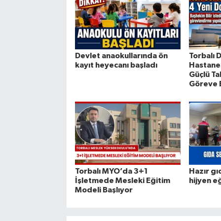
Devlet anaokullarında ön
Torbalı 
kayıt heyecanı başladı
Hastanes
Güçlü Ta
Göreve 
Torbalı MYO’da 3+1
Hazır gı
İşletmede Mesleki Eğitim
hijyen e
Modeli Başlıyor