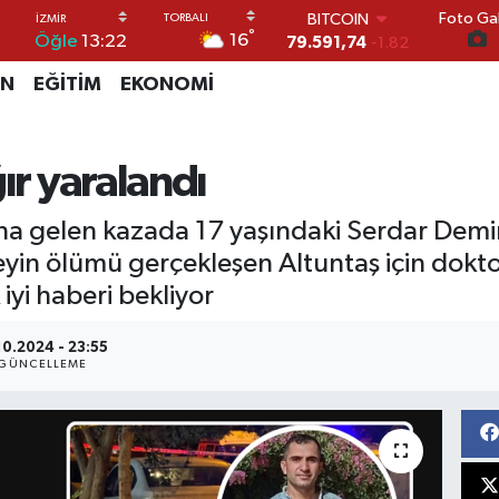
Foto Gal
79.591,74
-1.82
°
16
Öğle
13:22
DOLAR
45,43620
0.02
İN
EĞİTİM
EKONOMİ
EURO
53,38690
0.19
STERLİN
61,60380
0.18
ır yaralandı
G.ALTIN
6862,09000
0.19
a gelen kazada 17 yaşındaki Serdar Demir
BİST100
14.598,00
0
Beyin ölümü gerçekleşen Altuntaş için dokto
iyi haberi bekliyor
10.2024 - 23:55
GÜNCELLEME