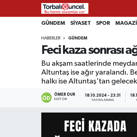
İzmir Nöbetçi Eczaneler
GÜNDEM
SİYASET
SPOR
MAGAZ
HABERLER
GÜNDEM
İzmir Hava Durumu
Feci kaza sonrası ağ
İzmir Namaz Vakitleri
Bu akşam saatlerinde meydan
İzmir Trafik Yoğunluk Haritası
Altuntaş ise ağır yaralandı. 
halkı ise Altuntaş'tan gelecek 
Süper Lig Puan Durumu ve Fikstür
ÖMER DUR
18.10.2024 - 23:31
18.
EDITÖR
YAYINLANMA
Tüm Manşetler
Son Dakika Haberleri
Haber Arşivi