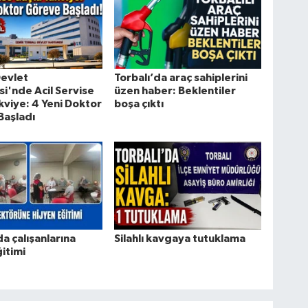
Devlet
Torbalı’da araç sahiplerini
i'nde Acil Servise
üzen haber: Beklentiler
kviye: 4 Yeni Doktor
boşa çıktı
Başladı
da çalışanlarına
Silahlı kavgaya tutuklama
ğitimi