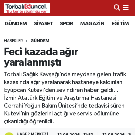
İzmir Nöbetçi Eczaneler
GÜNDEM
SİYASET
SPOR
MAGAZİN
EĞİTİM
İzmir Hava Durumu
HABERLER
GÜNDEM
Feci kazada ağır
İzmir Namaz Vakitleri
yaralanmıştı
İzmir Trafik Yoğunluk Haritası
Torbalı Sağlık Kavşağı’nda meydana gelen trafik
kazasında ağır yaralanarak hastaneye kaldırılan
Süper Lig Puan Durumu ve Fikstür
Eyüpcan Kutevi’den sevindiren haber geldi. .
İzmir Atatürk Eğitim ve Araştırma Hastanesi
Tüm Manşetler
Cerrahi Yoğun Bakım Ünitesi’nde tedavisi süren
Kutevi’nin gözlerini açtığı ve servis bölümüne
Son Dakika Haberleri
çıkarıldığı öğrenildi.
Haber Arşivi
HABER MERKEZI