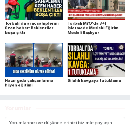
Torbalı’da araç sahiplerini
Torbalı MYO’da 3+1
üzen haber: Beklentiler
İşletmede Mesleki Eğitim
boşa çıktı
Modeli Başlıyor
Hazır gıda çalışanlarına
Silahlı kavgaya tutuklama
hijyen eğitimi
Yorumlar