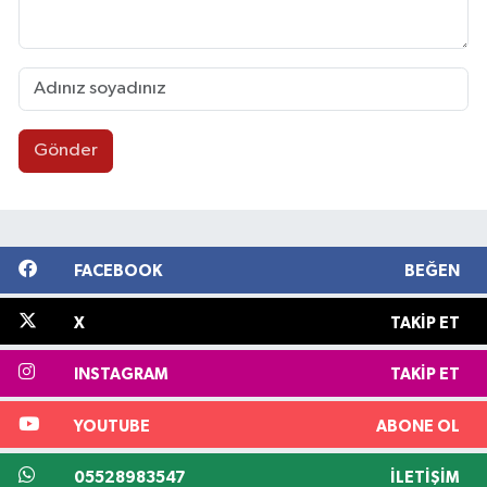
Gönder
FACEBOOK
BEĞEN
X
TAKIP ET
INSTAGRAM
TAKIP ET
YOUTUBE
ABONE OL
05528983547
İLETIŞIM