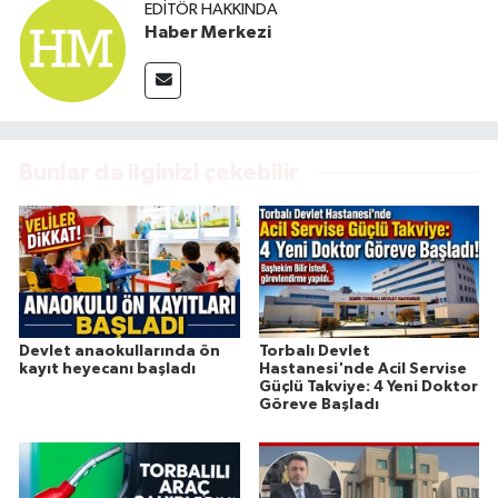
EDITÖR HAKKINDA
Haber Merkezi
Bunlar da ilginizi çekebilir
Devlet anaokullarında ön
Torbalı Devlet
kayıt heyecanı başladı
Hastanesi'nde Acil Servise
Güçlü Takviye: 4 Yeni Doktor
Göreve Başladı