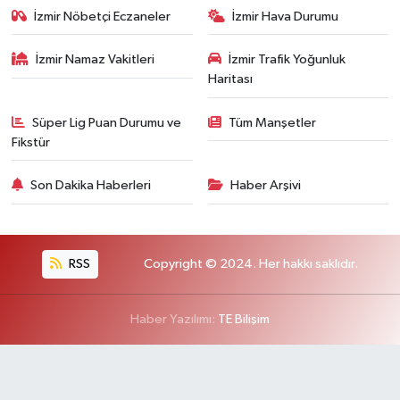
İzmir Nöbetçi Eczaneler
İzmir Hava Durumu
İzmir Namaz Vakitleri
İzmir Trafik Yoğunluk
Haritası
Süper Lig Puan Durumu ve
Tüm Manşetler
Fikstür
Son Dakika Haberleri
Haber Arşivi
RSS
Copyright © 2024. Her hakkı saklıdır.
Haber Yazılımı:
TE Bilişim