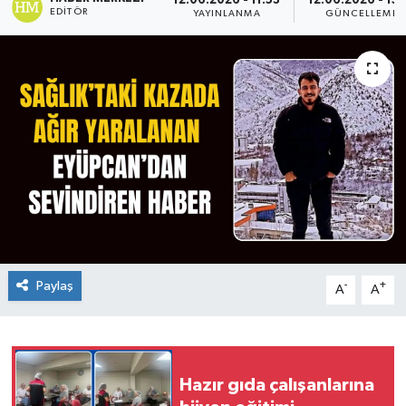
12.06.2026 - 11:53
12.06.2026 - 15:
EDITÖR
YAYINLANMA
GÜNCELLEME
Paylaş
-
+
A
A
Hazır gıda çalışanlarına