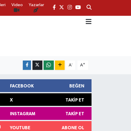
eri
Video
Yazarlar
-
+
A
A
FACEBOOK
BEĞEN
X
TAKIP ET
INSTAGRAM
TAKIP ET
YOUTUBE
ABONE OL