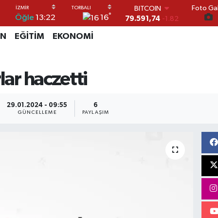
Foto Gal
BITCOIN
°
16
Öğle
13:22
79.591,74
-1.82
DOLAR
İN
EĞİTİM
EKONOMİ
45,43620
0.02
EURO
53,38690
0.19
STERLİN
lar haczetti
61,60380
0.18
G.ALTIN
6862,09000
0.19
29.01.2024 - 09:55
6
BİST100
GÜNCELLEME
PAYLAŞIM
14.598,00
0