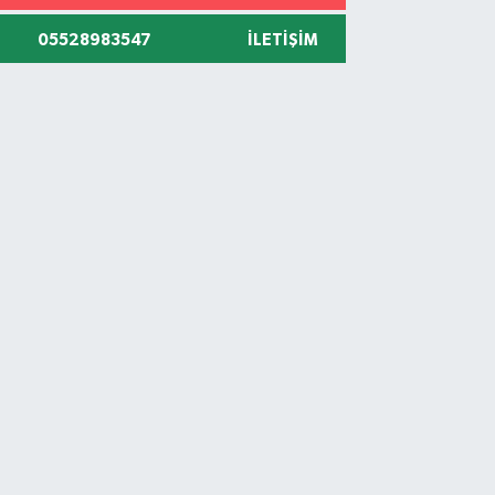
05528983547
İLETIŞIM