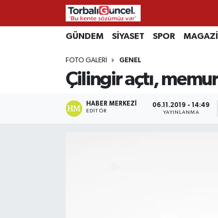
GÜNDEM
SİYASET
SPOR
MAGAZ
İzmir Nöbetçi Eczaneler
FOTO GALERI
GENEL
İzmir Hava Durumu
Çilingir açtı, memur
İzmir Namaz Vakitleri
HABER MERKEZI
06.11.2019 - 14:49
İzmir Trafik Yoğunluk Haritası
EDITÖR
YAYINLANMA
Süper Lig Puan Durumu ve Fikstür
Tüm Manşetler
Son Dakika Haberleri
Haber Arşivi