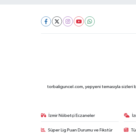
torbaliguncel.com, yepyeni temasıyla sizleri b
İzmir Nöbetçi Eczaneler
İ
Süper Lig Puan Durumu ve Fikstür
Tü