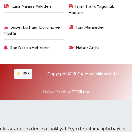
İzmir Namaz Vakitleri
İzmir Trafik Yoğunluk
Haritası
Süper Lig Puan Durumu ve
Tüm Manşetler
Fikstür
Son Dakika Haberleri
Haber Arşivi
RSS
Copyright © 2024. Her hakkı saklıdır.
Haber Yazılımı:
TE Bilişim
uluslararası evden eve nakliyat
Eşya depolama
iptv bayilik