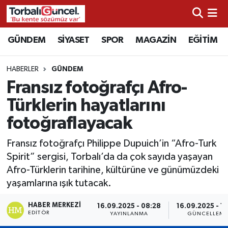
İzmir Nöbetçi Eczaneler
GÜNDEM
SİYASET
SPOR
MAGAZİN
EĞİTİM
İzmir Hava Durumu
HABERLER
GÜNDEM
Fransız fotoğrafçı Afro-
İzmir Namaz Vakitleri
Türklerin hayatlarını
İzmir Trafik Yoğunluk Haritası
fotoğraflayacak
Süper Lig Puan Durumu ve Fikstür
Fransız fotoğrafçı Philippe Dupuich’in “Afro-Turk
Spirit” sergisi, Torbalı’da da çok sayıda yaşayan
Tüm Manşetler
Afro-Türklerin tarihine, kültürüne ve günümüzdeki
yaşamlarına ışık tutacak.
Son Dakika Haberleri
HABER MERKEZI
16.09.2025 - 08:28
16.09.2025 - 1
EDITÖR
YAYINLANMA
GÜNCELLEM
Haber Arşivi