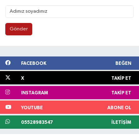
Gönder
FACEBOOK
BEĞEN
X
TAKIP ET
INSTAGRAM
TAKIP ET
YOUTUBE
ABONE OL
05528983547
İLETIŞIM