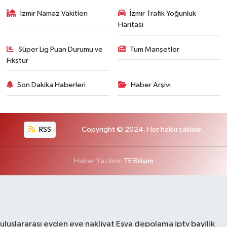
İzmir Namaz Vakitleri
İzmir Trafik Yoğunluk
Haritası
Süper Lig Puan Durumu ve
Tüm Manşetler
Fikstür
Son Dakika Haberleri
Haber Arşivi
RSS
Copyright © 2024. Her hakkı saklıdır.
Haber Yazılımı:
TE Bilişim
uluslararası evden eve nakliyat
Eşya depolama
iptv bayilik