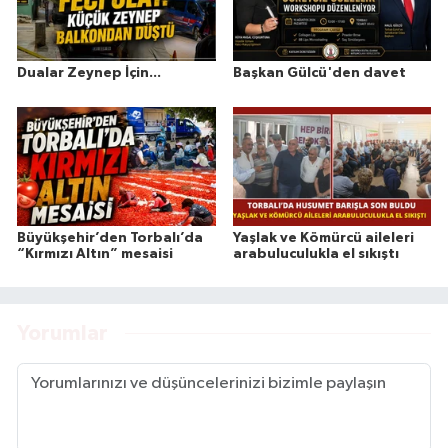
Dualar Zeynep İçin...
Başkan Gülcü'den davet
Büyükşehir’den Torbalı’da
Yaşlak ve Kömürcü aileleri
“Kırmızı Altın” mesaisi
arabuluculukla el sıkıştı
Yorumlar