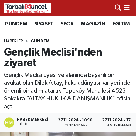
İzmir Nöbetçi Eczaneler
GÜNDEM
SİYASET
SPOR
MAGAZİN
EĞİTİM
İzmir Hava Durumu
HABERLER
GÜNDEM
Gençlik Meclisi'nden
İzmir Namaz Vakitleri
ziyaret
İzmir Trafik Yoğunluk Haritası
Gençlik Meclisi üyesi ve alanında başarılı bir
avukat olan Dilek Altay, hukuk dünyası kariyerinde
Süper Lig Puan Durumu ve Fikstür
önemli bir adım atarak Tepeköy Mahallesi 4523
Sokakta “ALTAY HUKUK & DANIŞMANLIK” ofisini
Tüm Manşetler
açtı
Son Dakika Haberleri
HABER MERKEZI
27.11.2024 - 10:10
27.11.2024 - 17:1
EDITÖR
YAYINLANMA
GÜNCELLEME
Haber Arşivi