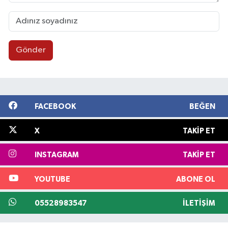
Gönder
FACEBOOK
BEĞEN
X
TAKIP ET
INSTAGRAM
TAKIP ET
YOUTUBE
ABONE OL
05528983547
İLETIŞIM