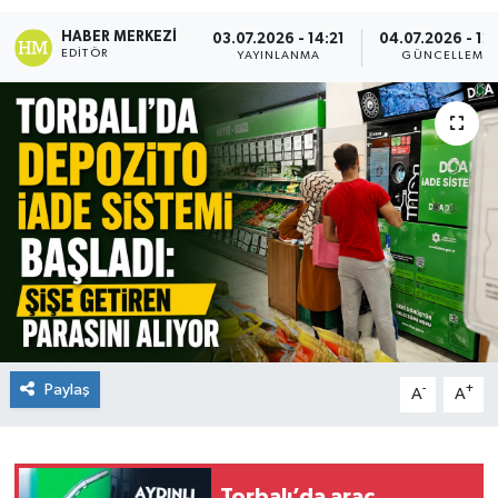
HABER MERKEZI
03.07.2026 - 14:21
04.07.2026 - 12
EDITÖR
YAYINLANMA
GÜNCELLEME
Paylaş
-
+
A
A
Torbalı’da araç