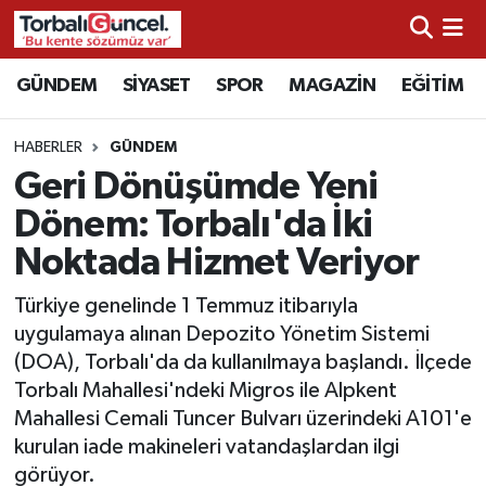
İzmir Nöbetçi Eczaneler
GÜNDEM
SİYASET
SPOR
MAGAZİN
EĞİTİM
İzmir Hava Durumu
HABERLER
GÜNDEM
Geri Dönüşümde Yeni
İzmir Namaz Vakitleri
Dönem: Torbalı'da İki
İzmir Trafik Yoğunluk Haritası
Noktada Hizmet Veriyor
Süper Lig Puan Durumu ve Fikstür
Türkiye genelinde 1 Temmuz itibarıyla
uygulamaya alınan Depozito Yönetim Sistemi
Tüm Manşetler
(DOA), Torbalı'da da kullanılmaya başlandı. İlçede
Torbalı Mahallesi'ndeki Migros ile Alpkent
Son Dakika Haberleri
Mahallesi Cemali Tuncer Bulvarı üzerindeki A101'e
kurulan iade makineleri vatandaşlardan ilgi
Haber Arşivi
görüyor.