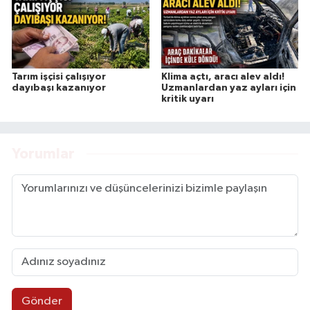
Tarım işçisi çalışıyor
Klima açtı, aracı alev aldı!
dayıbaşı kazanıyor
Uzmanlardan yaz ayları için
kritik uyarı
Yorumlar
Gönder