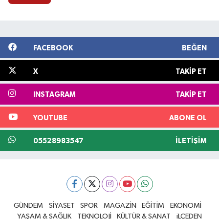
FACEBOOK
BEĞEN
X
TAKIP ET
INSTAGRAM
TAKIP ET
YOUTUBE
ABONE OL
05528983547
İLETIŞIM
GÜNDEM
SİYASET
SPOR
MAGAZİN
EĞİTİM
EKONOMİ
YAŞAM & SAĞLIK
TEKNOLOJİ
KÜLTÜR & SANAT
iLÇEDEN