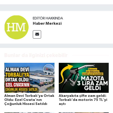
EDITÖR HAKKINDA
Haber Merkezi
Bunlar da ilginizi çekebilir
Alman Devi Torbalı'ya Ortak
Akaryakıta çifte zam geldi:
Oldu: Ezel Cıvata'nın
Torbalı'da motorin 75 TL'yi
Çoğunluk Hissesi Satıldı
aştı