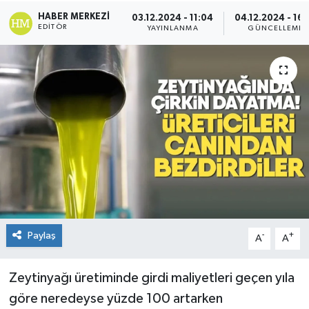
HABER MERKEZI
03.12.2024 - 11:04
04.12.2024 - 16:
EDITÖR
YAYINLANMA
GÜNCELLEME
Paylaş
-
+
A
A
Zeytinyağı üretiminde girdi maliyetleri geçen yıla
göre neredeyse yüzde 100 artarken