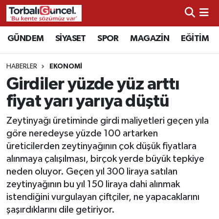
İzmir Nöbetçi Eczaneler
GÜNDEM
SİYASET
SPOR
MAGAZİN
EĞİTİM
İzmir Hava Durumu
HABERLER
EKONOMİ
Girdiler yüzde yüz arttı
İzmir Namaz Vakitleri
fiyat yarı yarıya düştü
İzmir Trafik Yoğunluk Haritası
Zeytinyağı üretiminde girdi maliyetleri geçen yıla
göre neredeyse yüzde 100 artarken
Süper Lig Puan Durumu ve Fikstür
üreticilerden zeytinyağının çok düşük fiyatlara
alınmaya çalışılması, birçok yerde büyük tepkiye
Tüm Manşetler
neden oluyor. Geçen yıl 300 liraya satılan
zeytinyağının bu yıl 150 liraya dahi alınmak
Son Dakika Haberleri
istendiğini vurgulayan çiftçiler, ne yapacaklarını
şaşırdıklarını dile getiriyor.
Haber Arşivi