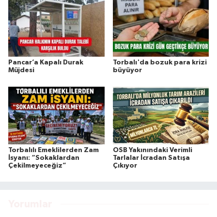
Pancar’a Kapalı Durak
Torbalı'da bozuk para krizi
Müjdesi
büyüyor
Torbalılı Emeklilerden Zam
OSB Yakınındaki Verimli
İsyanı: “Sokaklardan
Tarlalar İcradan Satışa
Çekilmeyeceğiz”
Çıkıyor
Yorumlar