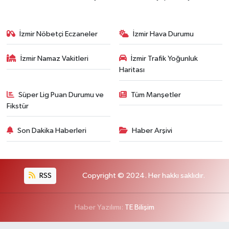
İzmir Nöbetçi Eczaneler
İzmir Hava Durumu
İzmir Namaz Vakitleri
İzmir Trafik Yoğunluk
Haritası
Süper Lig Puan Durumu ve
Tüm Manşetler
Fikstür
Son Dakika Haberleri
Haber Arşivi
RSS
Copyright © 2024. Her hakkı saklıdır.
Haber Yazılımı:
TE Bilişim