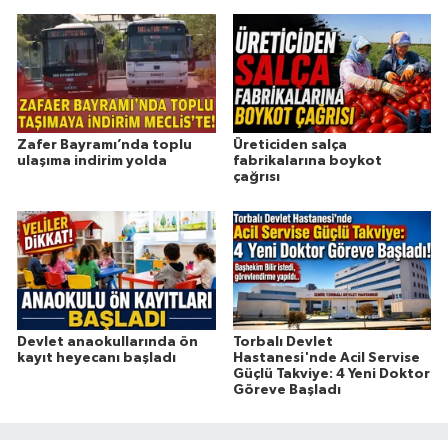
Zafer Bayramı’nda toplu
Üreticiden salça
ulaşıma indirim yolda
fabrikalarına boykot
çağrısı
Devlet anaokullarında ön
Torbalı Devlet
kayıt heyecanı başladı
Hastanesi'nde Acil Servise
Güçlü Takviye: 4 Yeni Doktor
Göreve Başladı