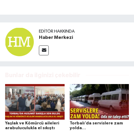
EDITÖR HAKKINDA
Haber Merkezi
Bunlar da ilginizi çekebilir
Yaşlak ve Kömürcü aileleri
Torbalı’da servislere zam
arabuluculukla el sıkıştı
yolda…