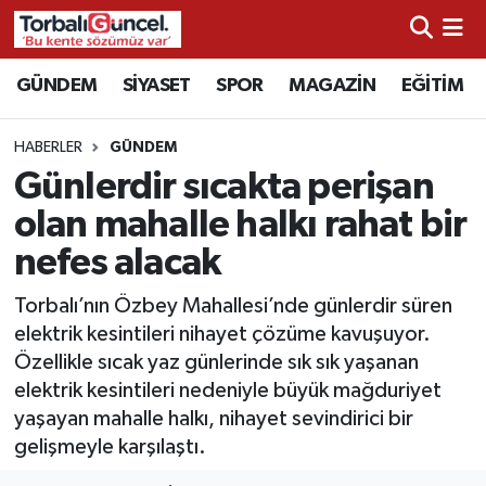
İzmir Nöbetçi Eczaneler
GÜNDEM
SİYASET
SPOR
MAGAZİN
EĞİTİM
İzmir Hava Durumu
HABERLER
GÜNDEM
Günlerdir sıcakta perişan
İzmir Namaz Vakitleri
olan mahalle halkı rahat bir
İzmir Trafik Yoğunluk Haritası
nefes alacak
Süper Lig Puan Durumu ve Fikstür
Torbalı’nın Özbey Mahallesi’nde günlerdir süren
elektrik kesintileri nihayet çözüme kavuşuyor.
Tüm Manşetler
Özellikle sıcak yaz günlerinde sık sık yaşanan
elektrik kesintileri nedeniyle büyük mağduriyet
Son Dakika Haberleri
yaşayan mahalle halkı, nihayet sevindirici bir
gelişmeyle karşılaştı.
Haber Arşivi