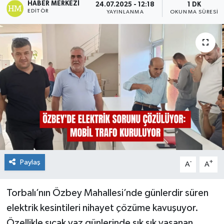
HABER MERKEZI
24.07.2025 - 12:18
1 DK
EDITÖR
YAYINLANMA
OKUNMA SÜRESI
Paylaş
-
+
A
A
Torbalı’nın Özbey Mahallesi’nde günlerdir süren
elektrik kesintileri nihayet çözüme kavuşuyor.
Özellikle sıcak yaz günlerinde sık sık yaşanan