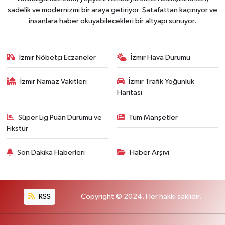
sadelik ve modernizmi bir araya getiriyor. Şatafattan kaçınıyor ve
insanlara haber okuyabilecekleri bir altyapı sunuyor.
İzmir Nöbetçi Eczaneler
İzmir Hava Durumu
İzmir Namaz Vakitleri
İzmir Trafik Yoğunluk
Haritası
Süper Lig Puan Durumu ve
Tüm Manşetler
Fikstür
Son Dakika Haberleri
Haber Arşivi
RSS
Copyright © 2024. Her hakkı saklıdır.