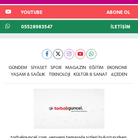
YOUTUBE
ABONE OL
05528983547
İLETIŞIM
GÜNDEM
SİYASET
SPOR
MAGAZİN
EĞİTİM
EKONOMİ
YAŞAM & SAĞLIK
TEKNOLOJİ
KÜLTÜR & SANAT
iLÇEDEN
torbaliguncel.com, yepyeni temasıyla sizleri buluştururken,