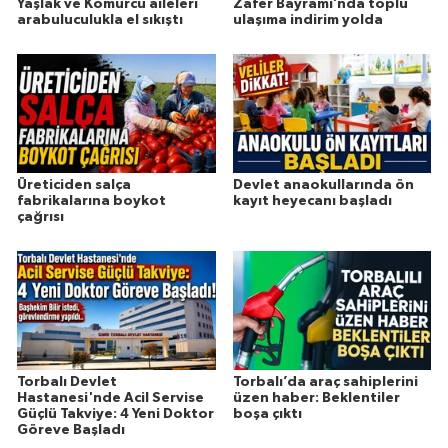
Yaşlak ve Kömürcü aileleri
Zafer Bayramı’nda toplu
arabuluculukla el sıkıştı
ulaşıma indirim yolda
Üreticiden salça
Devlet anaokullarında ön
fabrikalarına boykot
kayıt heyecanı başladı
çağrısı
Torbalı Devlet
Torbalı’da araç sahiplerini
Hastanesi'nde Acil Servise
üzen haber: Beklentiler
Güçlü Takviye: 4 Yeni Doktor
boşa çıktı
Göreve Başladı