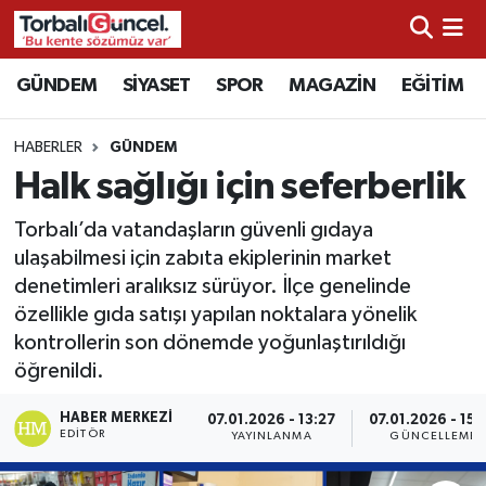
İzmir Nöbetçi Eczaneler
GÜNDEM
SİYASET
SPOR
MAGAZİN
EĞİTİM
İzmir Hava Durumu
HABERLER
GÜNDEM
Halk sağlığı için seferberlik
İzmir Namaz Vakitleri
Torbalı’da vatandaşların güvenli gıdaya
İzmir Trafik Yoğunluk Haritası
ulaşabilmesi için zabıta ekiplerinin market
denetimleri aralıksız sürüyor. İlçe genelinde
Süper Lig Puan Durumu ve Fikstür
özellikle gıda satışı yapılan noktalara yönelik
kontrollerin son dönemde yoğunlaştırıldığı
Tüm Manşetler
öğrenildi.
Son Dakika Haberleri
HABER MERKEZI
07.01.2026 - 13:27
07.01.2026 - 15:
EDITÖR
YAYINLANMA
GÜNCELLEME
Haber Arşivi