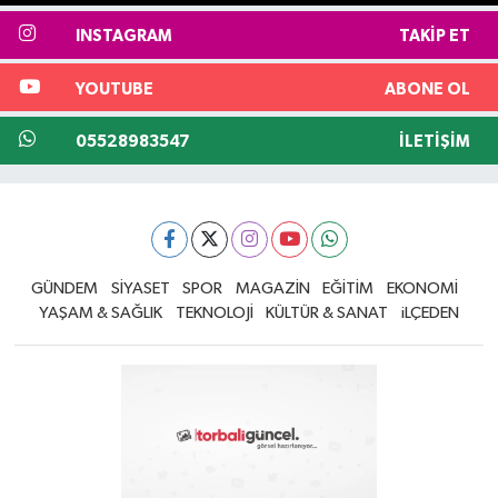
INSTAGRAM
TAKIP ET
YOUTUBE
ABONE OL
05528983547
İLETIŞIM
GÜNDEM
SİYASET
SPOR
MAGAZİN
EĞİTİM
EKONOMİ
YAŞAM & SAĞLIK
TEKNOLOJİ
KÜLTÜR & SANAT
iLÇEDEN