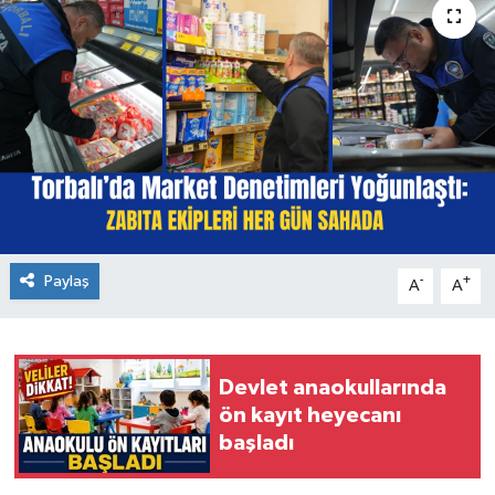
Paylaş
-
+
A
A
Devlet anaokullarında
ön kayıt heyecanı
başladı