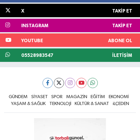
X
TAKIP ET
INSTAGRAM
TAKIP ET
YOUTUBE
ABONE OL
05528983547
İLETIŞIM
GÜNDEM
SİYASET
SPOR
MAGAZİN
EĞİTİM
EKONOMİ
YAŞAM & SAĞLIK
TEKNOLOJİ
KÜLTÜR & SANAT
iLÇEDEN