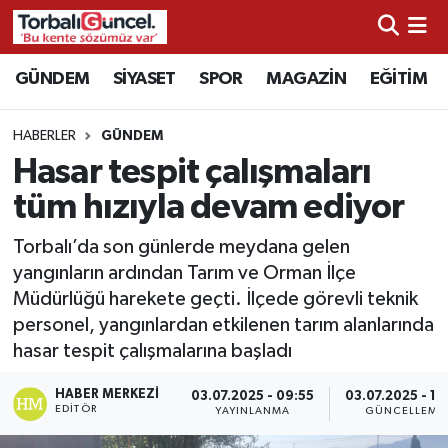
İzmir Nöbetçi Eczaneler
GÜNDEM
SİYASET
SPOR
MAGAZİN
EĞİTİM
İzmir Hava Durumu
HABERLER
GÜNDEM
Hasar tespit çalışmaları
İzmir Namaz Vakitleri
tüm hızıyla devam ediyor
İzmir Trafik Yoğunluk Haritası
Torbalı’da son günlerde meydana gelen
yangınların ardından Tarım ve Orman İlçe
Süper Lig Puan Durumu ve Fikstür
Müdürlüğü harekete geçti. İlçede görevli teknik
personel, yangınlardan etkilenen tarım alanlarında
Tüm Manşetler
hasar tespit çalışmalarına başladı
Son Dakika Haberleri
HABER MERKEZI
03.07.2025 - 09:55
03.07.2025 - 13
EDITÖR
YAYINLANMA
GÜNCELLEME
Haber Arşivi