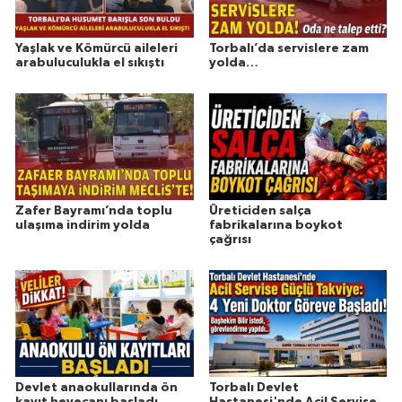
Yaşlak ve Kömürcü aileleri
Torbalı’da servislere zam
arabuluculukla el sıkıştı
yolda…
Zafer Bayramı’nda toplu
Üreticiden salça
ulaşıma indirim yolda
fabrikalarına boykot
çağrısı
Devlet anaokullarında ön
Torbalı Devlet
kayıt heyecanı başladı
Hastanesi'nde Acil Servise