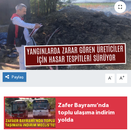
Paylaş
-
+
A
A
Zafer Bayramı’nda
toplu ulaşıma indirim
yolda