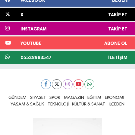
FACEBOOK
BEĞEN
X
TAKIP ET
INSTAGRAM
TAKIP ET
YOUTUBE
ABONE OL
05528983547
İLETIŞIM
GÜNDEM
SİYASET
SPOR
MAGAZİN
EĞİTİM
EKONOMİ
YAŞAM & SAĞLIK
TEKNOLOJİ
KÜLTÜR & SANAT
iLÇEDEN