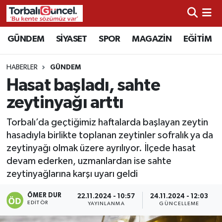
İzmir Nöbetçi Eczaneler
GÜNDEM
SİYASET
SPOR
MAGAZİN
EĞİTİM
İzmir Hava Durumu
HABERLER
GÜNDEM
Hasat başladı, sahte
İzmir Namaz Vakitleri
zeytinyağı arttı
İzmir Trafik Yoğunluk Haritası
Torbalı’da geçtiğimiz haftalarda başlayan zeytin
hasadıyla birlikte toplanan zeytinler sofralık ya da
Süper Lig Puan Durumu ve Fikstür
zeytinyağı olmak üzere ayrılıyor. İlçede hasat
devam ederken, uzmanlardan ise sahte
Tüm Manşetler
zeytinyağlarına karşı uyarı geldi
Son Dakika Haberleri
ÖMER DUR
22.11.2024 - 10:57
24.11.2024 - 12:03
EDITÖR
YAYINLANMA
GÜNCELLEME
Haber Arşivi