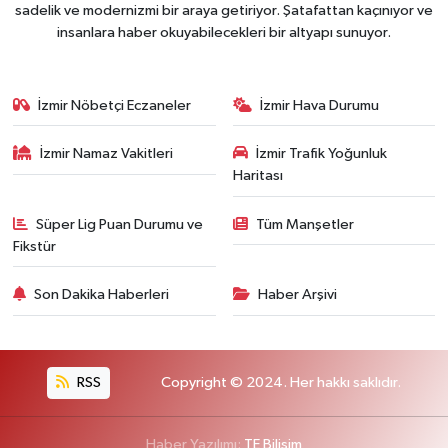
sadelik ve modernizmi bir araya getiriyor. Şatafattan kaçınıyor ve
insanlara haber okuyabilecekleri bir altyapı sunuyor.
İzmir Nöbetçi Eczaneler
İzmir Hava Durumu
İzmir Namaz Vakitleri
İzmir Trafik Yoğunluk
Haritası
Süper Lig Puan Durumu ve
Tüm Manşetler
Fikstür
Son Dakika Haberleri
Haber Arşivi
RSS
Copyright © 2024. Her hakkı saklıdır.
Haber Yazılımı:
TE Bilişim