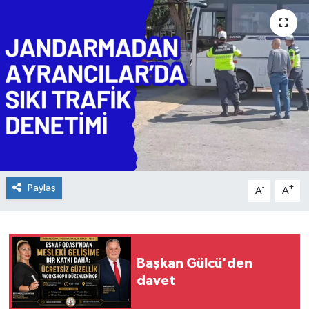
Paylaş
-
+
A
A
Başkan Gülcü'den
davet