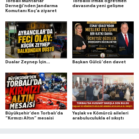
Torbalı Muhtarlar
Torbalılı Irmak öğretmen
Derneği’nden Jandarma
davasında yeni gelişme
Komutanı Koç’a ziyaret
Dualar Zeynep İçin...
Başkan Gülcü'den davet
Büyükşehir’den Torbalı’da
Yaşlak ve Kömürcü aileleri
“Kırmızı Altın” mesaisi
arabuluculukla el sıkıştı