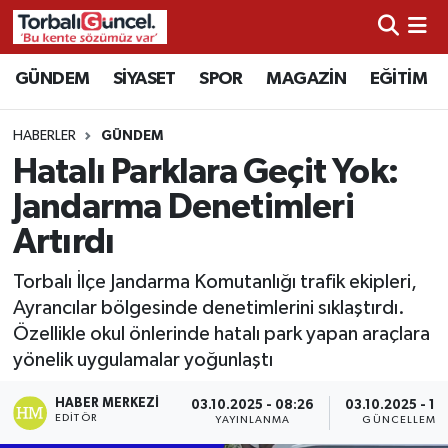
İzmir Nöbetçi Eczaneler
GÜNDEM
SİYASET
SPOR
MAGAZİN
EĞİTİM
İzmir Hava Durumu
HABERLER
GÜNDEM
Hatalı Parklara Geçit Yok:
İzmir Namaz Vakitleri
Jandarma Denetimleri
İzmir Trafik Yoğunluk Haritası
Artırdı
Süper Lig Puan Durumu ve Fikstür
Torbalı İlçe Jandarma Komutanlığı trafik ekipleri,
Ayrancılar bölgesinde denetimlerini sıklaştırdı.
Tüm Manşetler
Özellikle okul önlerinde hatalı park yapan araçlara
yönelik uygulamalar yoğunlaştı
Son Dakika Haberleri
HABER MERKEZI
03.10.2025 - 08:26
03.10.2025 - 19:
EDITÖR
YAYINLANMA
GÜNCELLEME
Haber Arşivi