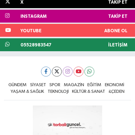
X
TAKIP ET
INSTAGRAM
TAKIP ET
YOUTUBE
ABONE OL
05528983547
İLETIŞIM
GÜNDEM
SİYASET
SPOR
MAGAZİN
EĞİTİM
EKONOMİ
YAŞAM & SAĞLIK
TEKNOLOJİ
KÜLTÜR & SANAT
iLÇEDEN