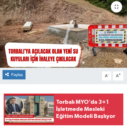
Paylaş
-
+
A
A
Torbalı MYO’da 3+1
İşletmede Mesleki
Eğitim Modeli Başlıyor