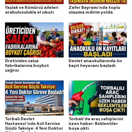
Yaşlak ve Kömürcü aileleri
Zafer Bayramı’nda toplu
arabuluculukla el sıkıştı
ulaşıma indirim yolda
Üreticiden salça
Devlet anaokullarında ön
fabrikalarına boykot
kayıt heyecanı başladı
çağrısı
Torbalı Devlet
Torbalı’da araç sahiplerini
Hastanesi'nde Acil Servise
üzen haber: Beklentiler
Güçlü Takviye: 4 Yeni Doktor
boşa çıktı