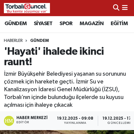
İzmir Nöbetçi Eczaneler
GÜNDEM
SİYASET
SPOR
MAGAZİN
EĞİTİM
İzmir Hava Durumu
HABERLER
GÜNDEM
'Hayati' ihalede ikinci
İzmir Namaz Vakitleri
raunt!
İzmir Trafik Yoğunluk Haritası
İzmir Büyükşehir Belediyesi yaşanan su sorununu
çözmek için harekete geçti. İzmir Su ve
Süper Lig Puan Durumu ve Fikstür
Kanalizasyon İdaresi Genel Müdürlüğü (İZSU),
Torbalı’nın içinde bulunduğu ilçelerde su kuyusu
Tüm Manşetler
açılması için ihaleye çıkacak
Son Dakika Haberleri
HABER MERKEZI
19.12.2025 - 09:08
19.12.2025 - 17:
EDITÖR
YAYINLANMA
GÜNCELLEME
Haber Arşivi