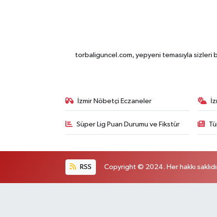
torbaliguncel.com, yepyeni temasıyla sizleri b
İzmir Nöbetçi Eczaneler
İ
Süper Lig Puan Durumu ve Fikstür
Tü
RSS
Copyright © 2024. Her hakkı saklıdı