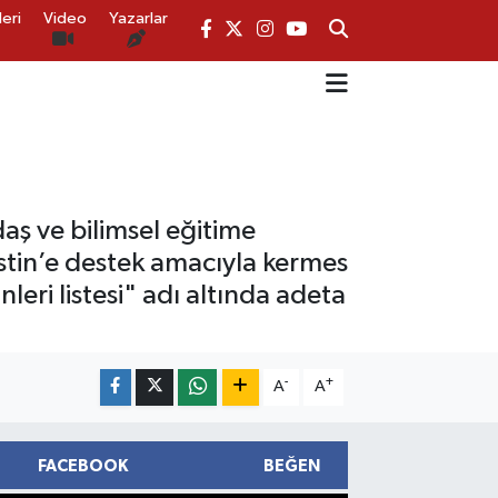
eri
Video
Yazarlar
aş ve bilimsel eğitime
istin’e destek amacıyla kermes
leri listesi" adı altında adeta
-
+
A
A
FACEBOOK
BEĞEN