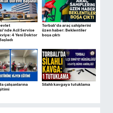
Devlet
Torbalı’da araç sahiplerini
i'nde Acil Servise
üzen haber: Beklentiler
kviye: 4 Yeni Doktor
boşa çıktı
Başladı
da çalışanlarına
Silahlı kavgaya tutuklama
ğitimi