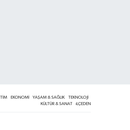
İTİM
EKONOMİ
YAŞAM & SAĞLIK
TEKNOLOJİ
KÜLTÜR & SANAT
iLÇEDEN