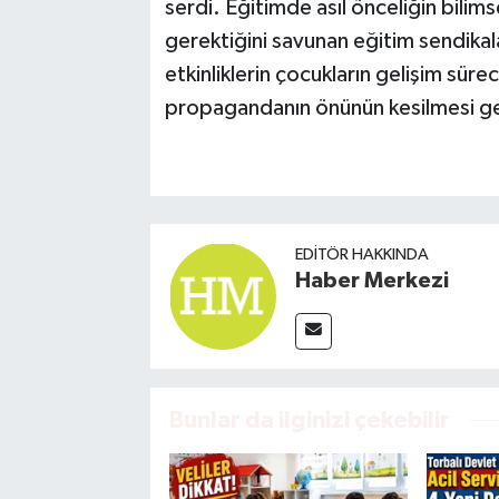
serdi. Eğitimde asıl önceliğin bilims
gerektiğini savunan eğitim sendikalar
etkinliklerin çocukların gelişim sürec
propagandanın önünün kesilmesi gere
EDITÖR HAKKINDA
Haber Merkezi
Bunlar da ilginizi çekebilir