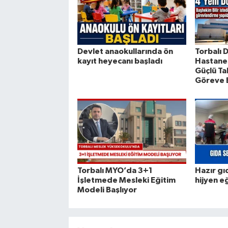
Devlet anaokullarında ön
Torbalı 
kayıt heyecanı başladı
Hastanes
Güçlü Ta
Göreve 
Torbalı MYO’da 3+1
Hazır gı
İşletmede Mesleki Eğitim
hijyen e
Modeli Başlıyor