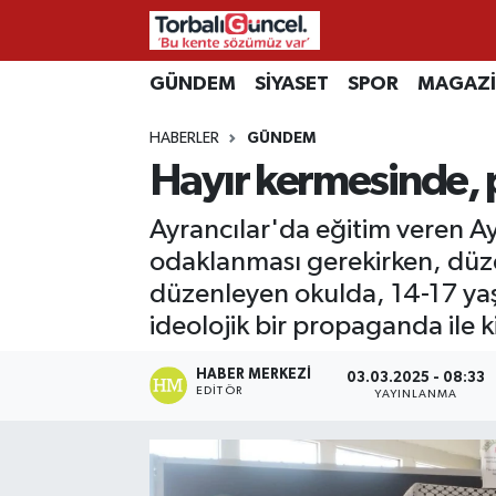
İzmir Nöbetçi Eczaneler
GÜNDEM
SİYASET
SPOR
MAGAZ
HABERLER
GÜNDEM
İzmir Hava Durumu
Hayır kermesinde,
İzmir Namaz Vakitleri
Ayrancılar'da eğitim veren Ay
İzmir Trafik Yoğunluk Haritası
odaklanması gerekirken, düzenl
düzenleyen okulda, 14-17 yaş a
Süper Lig Puan Durumu ve Fikstür
ideolojik bir propaganda ile ki
Tüm Manşetler
HABER MERKEZI
03.03.2025 - 08:33
EDITÖR
YAYINLANMA
Son Dakika Haberleri
Haber Arşivi