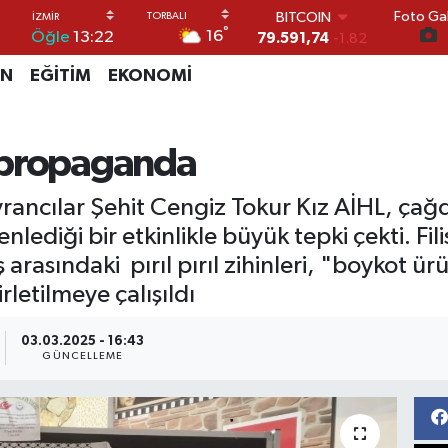
Foto Gal
DOLAR
°
16
Öğle
13:22
45,43620
0.02
EURO
İN
EĞİTİM
EKONOMİ
53,38690
0.19
STERLİN
61,60380
0.18
G.ALTIN
 propaganda
6862,09000
0.19
BİST100
rancılar Şehit Cengiz Tokur Kız AİHL, çağd
14.598,00
0
BITCOIN
ediği bir etkinlikle büyük tepki çekti. Fil
79.591,74
-1.82
rasındaki pırıl pırıl zihinleri, "boykot ürün
rletilmeye çalışıldı
03.03.2025 - 16:43
GÜNCELLEME