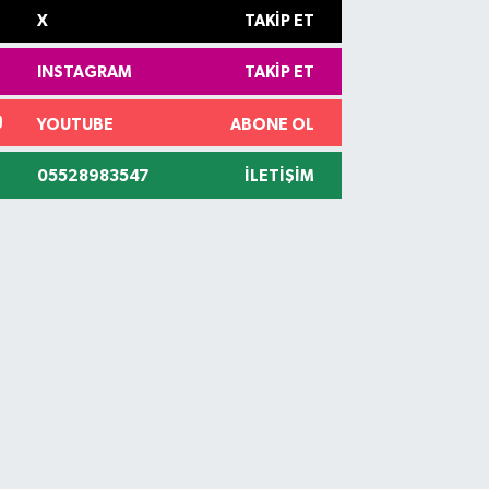
X
TAKIP ET
INSTAGRAM
TAKIP ET
YOUTUBE
ABONE OL
05528983547
İLETIŞIM