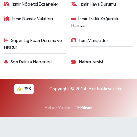
İzmir Nöbetçi Eczaneler
İzmir Hava Durumu
İzmir Namaz Vakitleri
İzmir Trafik Yoğunluk
Haritası
Süper Lig Puan Durumu ve
Tüm Manşetler
Fikstür
Son Dakika Haberleri
Haber Arşivi
RSS
Copyright © 2024. Her hakkı saklıdır.
Haber Yazılımı:
TE Bilişim