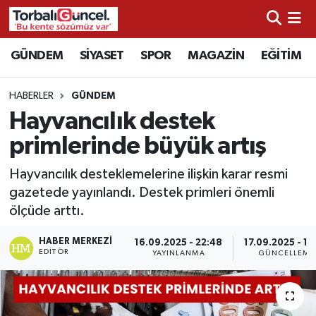
İzmir Nöbetçi Eczaneler
GÜNDEM
SİYASET
SPOR
MAGAZİN
EĞİTİM
İzmir Hava Durumu
HABERLER
GÜNDEM
Hayvancılık destek
İzmir Namaz Vakitleri
primlerinde büyük artış
İzmir Trafik Yoğunluk Haritası
Hayvancılık desteklemelerine ilişkin karar resmi
gazetede yayınlandı. Destek primleri önemli
Süper Lig Puan Durumu ve Fikstür
ölçüde arttı.
Tüm Manşetler
HABER MERKEZI
16.09.2025 - 22:48
17.09.2025 - 12
EDITÖR
YAYINLANMA
GÜNCELLEME
Son Dakika Haberleri
Haber Arşivi