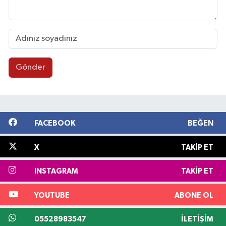
Gönder
FACEBOOK
BEĞEN
X
TAKIP ET
INSTAGRAM
TAKIP ET
YOUTUBE
ABONE OL
05528983547
İLETIŞIM