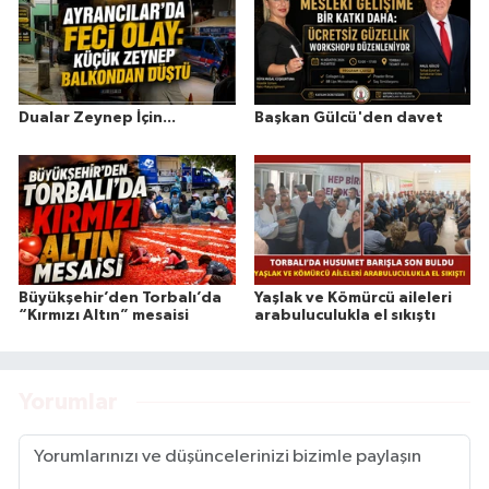
Dualar Zeynep İçin...
Başkan Gülcü'den davet
Büyükşehir’den Torbalı’da
Yaşlak ve Kömürcü aileleri
“Kırmızı Altın” mesaisi
arabuluculukla el sıkıştı
Yorumlar