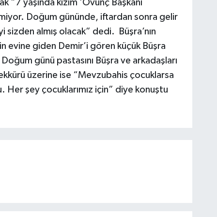
ak “7 yaşında kızım ‘Övünç Başkanı
miyor. Doğum gününde, iftardan sonra gelir
i sizden almış olacak” dedi. Büşra’nın
nin evine giden Demir’i gören küçük Büşra
ı. Doğum günü pastasını Büşra ve arkadaşları
şekkürü üzerine ise “Mevzubahis çocuklarsa
lu. Her şey çocuklarımız için” diye konuştu