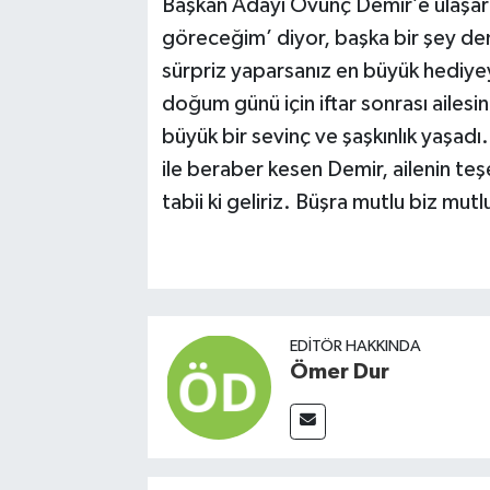
Başkan Adayı Övünç Demir’e ulaşar
göreceğim’ diyor, başka bir şey de
sürpriz yaparsanız en büyük hediyey
doğum günü için iftar sonrası ailesi
büyük bir sevinç ve şaşkınlık yaşad
ile beraber kesen Demir, ailenin te
tabii ki geliriz. Büşra mutlu biz mut
EDITÖR HAKKINDA
Ömer Dur