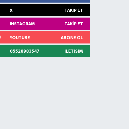
X
TAKIP ET
INSTAGRAM
TAKIP ET
YOUTUBE
ABONE OL
05528983547
İLETIŞIM