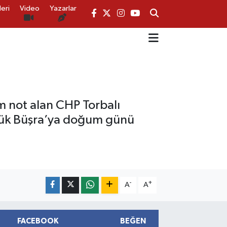
eri
Video
Yazarlar
tam not alan CHP Torbalı
üçük Büşra’ya doğum günü
-
+
A
A
FACEBOOK
BEĞEN