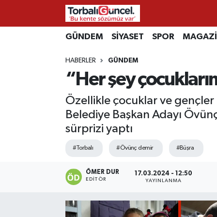
İzmir Nöbetçi Eczaneler
GÜNDEM
SİYASET
SPOR
MAGAZ
HABERLER
GÜNDEM
İzmir Hava Durumu
“Her şey çocuklarım
İzmir Namaz Vakitleri
Özellikle çocuklar ve gençler 
İzmir Trafik Yoğunluk Haritası
Belediye Başkan Adayı Övünç
sürprizi yaptı
Süper Lig Puan Durumu ve Fikstür
#Torbalı
#Övünç demir
#Büşra
Tüm Manşetler
ÖMER DUR
17.03.2024 - 12:50
EDITÖR
YAYINLANMA
Son Dakika Haberleri
Haber Arşivi