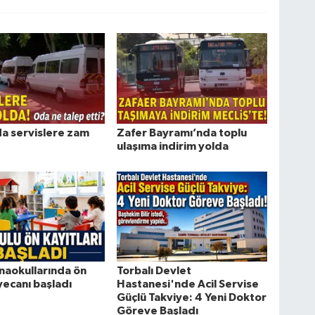
da servislere zam
Zafer Bayramı’nda toplu
ulaşıma indirim yolda
naokullarında ön
Torbalı Devlet
yecanı başladı
Hastanesi'nde Acil Servise
Güçlü Takviye: 4 Yeni Doktor
Göreve Başladı