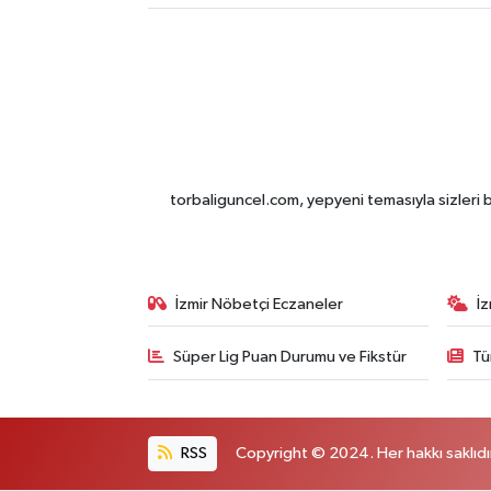
torbaliguncel.com, yepyeni temasıyla sizleri b
İzmir Nöbetçi Eczaneler
İ
Süper Lig Puan Durumu ve Fikstür
Tü
RSS
Copyright © 2024. Her hakkı saklıdı