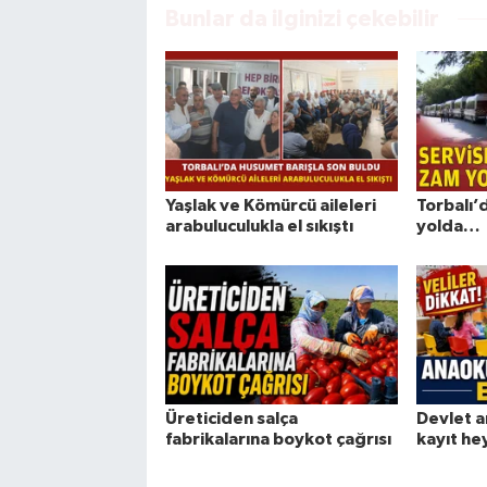
Bunlar da ilginizi çekebilir
Yaşlak ve Kömürcü aileleri
Torbalı’
arabuluculukla el sıkıştı
yolda…
Üreticiden salça
Devlet a
fabrikalarına boykot çağrısı
kayıt he