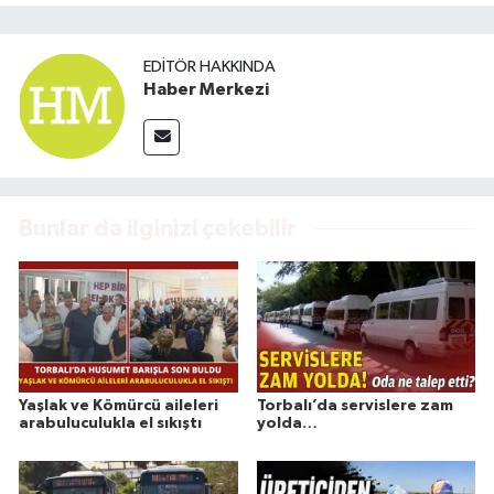
EDITÖR HAKKINDA
Haber Merkezi
Bunlar da ilginizi çekebilir
Yaşlak ve Kömürcü aileleri
Torbalı’da servislere zam
arabuluculukla el sıkıştı
yolda…