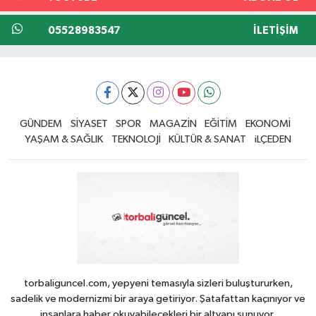
05528983547
İLETIŞIM
GÜNDEM
SİYASET
SPOR
MAGAZİN
EĞİTİM
EKONOMİ
YAŞAM & SAĞLIK
TEKNOLOJİ
KÜLTÜR & SANAT
iLÇEDEN
torbaliguncel.com, yepyeni temasıyla sizleri buluştururken,
sadelik ve modernizmi bir araya getiriyor. Şatafattan kaçınıyor ve
insanlara haber okuyabilecekleri bir altyapı sunuyor.