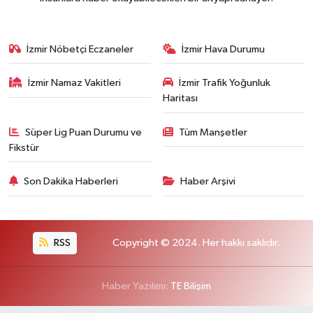
İzmir Nöbetçi Eczaneler
İzmir Hava Durumu
İzmir Namaz Vakitleri
İzmir Trafik Yoğunluk
Haritası
Süper Lig Puan Durumu ve
Tüm Manşetler
Fikstür
Son Dakika Haberleri
Haber Arşivi
RSS
Copyright © 2024. Her hakkı saklıdır.
Haber Yazılımı:
TE Bilişim