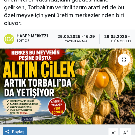
gelirken, Torbalı’nın verimli tarım arazileri de bu
özel meyve için yeni üretim merkezlerinden biri
oluyor.
HABER MERKEZI
29.05.2026 - 16:29
29.05.2026 - 2
EDITÖR
YAYINLANMA
GÜNCELLEM
Paylaş
-
+
A
A