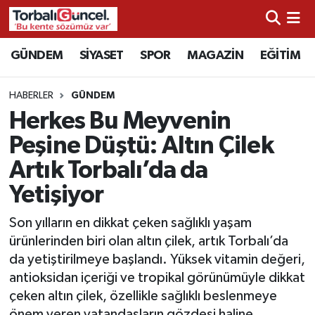
İzmir Nöbetçi Eczaneler
GÜNDEM
SİYASET
SPOR
MAGAZİN
EĞİTİM
İzmir Hava Durumu
HABERLER
GÜNDEM
Herkes Bu Meyvenin
İzmir Namaz Vakitleri
Peşine Düştü: Altın Çilek
İzmir Trafik Yoğunluk Haritası
Artık Torbalı’da da
Yetişiyor
Süper Lig Puan Durumu ve Fikstür
Son yılların en dikkat çeken sağlıklı yaşam
Tüm Manşetler
ürünlerinden biri olan altın çilek, artık Torbalı’da
da yetiştirilmeye başlandı. Yüksek vitamin değeri,
Son Dakika Haberleri
antioksidan içeriği ve tropikal görünümüyle dikkat
çeken altın çilek, özellikle sağlıklı beslenmeye
Haber Arşivi
önem veren vatandaşların gözdesi haline