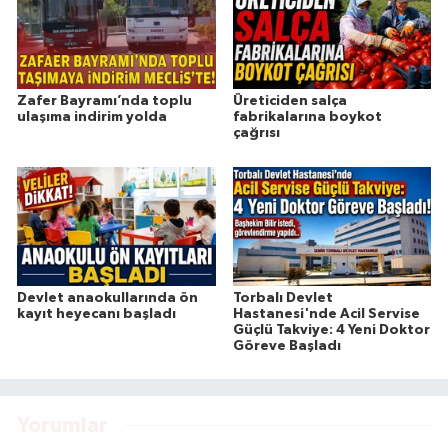
Zafer Bayramı’nda toplu
Üreticiden salça
ulaşıma indirim yolda
fabrikalarına boykot
çağrısı
Devlet anaokullarında ön
Torbalı Devlet
kayıt heyecanı başladı
Hastanesi'nde Acil Servise
Güçlü Takviye: 4 Yeni Doktor
Göreve Başladı
Yorumlar