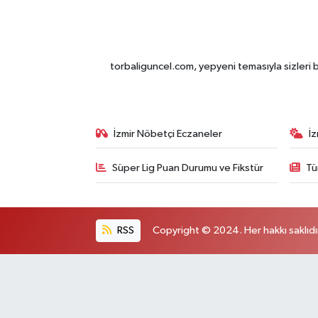
torbaliguncel.com, yepyeni temasıyla sizleri b
İzmir Nöbetçi Eczaneler
İ
Süper Lig Puan Durumu ve Fikstür
Tü
RSS
Copyright © 2024. Her hakkı saklıdı