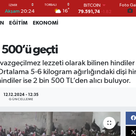
79.591,74
-1.82
Foto Gal
DOLAR
°
16
Akşam
20:24
45,43620
0.02
EURO
İN
EĞİTİM
EKONOMİ
53,38690
0.19
STERLİN
61,60380
0.18
G.ALTIN
n 500’ü geçti
6862,09000
0.19
BİST100
n vazgeçilmez lezzeti olarak bilinen hindiler
14.598,00
0
rtalama 5-6 kilogram ağırlığındaki dişi hin
indiler ise 2 bin 500 TL’den alıcı buluyor.
12.12.2024 - 12:35
GÜNCELLEME