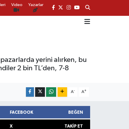
eri
Video
Yazarlar
 pazarlarda yerini alırken, bu
diler 2 bin TL’den, 7-8
-
+
A
A
FACEBOOK
BEĞEN
X
TAKIP ET