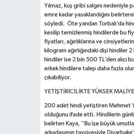
Yılmaz, kuş gribi salgını nedeniyle pa
emre kadar yasaklandığını belirterek 
söyledi. Öte yandan Torbalı’da hind
kesilip temizlenmiş hindilerde bu fi
fiyatları, ağırlıklarına ve cinsiyetl
kilogram ağırlığındaki dişi hindiler 
hindiler ise 2 bin 500 TL’den alıcı bu
erkek hindilere talep daha fazla olurk
çıkabiliyor.
YETİŞTİRİCİLİKTE YÜKSEK MALİY
200 adet hindi yetiştiren Mehmet Yıl
olduğunu ifade etti. Hindilerin günl
belirten Kaya, “Bu işe büyük umutlarl
arkadaşımın tavsiyesiyle Diyarbakır’