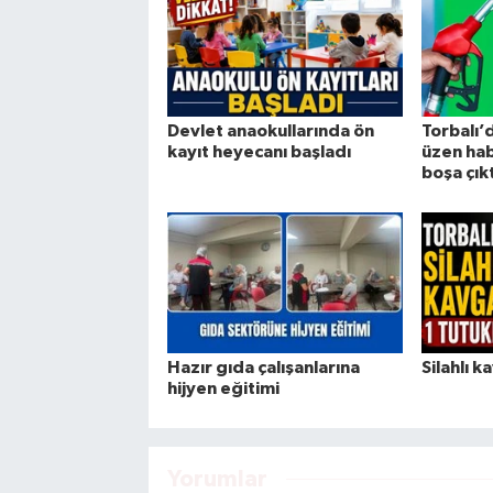
Devlet anaokullarında ön
Torbalı’d
kayıt heyecanı başladı
üzen hab
boşa çıkt
Hazır gıda çalışanlarına
Silahlı 
hijyen eğitimi
Yorumlar