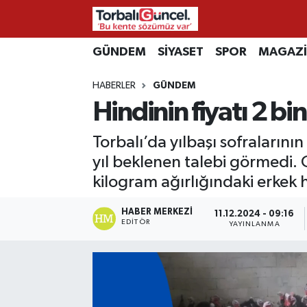
İzmir Nöbetçi Eczaneler
GÜNDEM
SİYASET
SPOR
MAGAZ
HABERLER
GÜNDEM
İzmir Hava Durumu
Hindinin fiyatı 2 bi
İzmir Namaz Vakitleri
Torbalı’da yılbaşı sofralarını
İzmir Trafik Yoğunluk Haritası
yıl beklenen talebi görmedi. O
kilogram ağırlığındaki erkek h
Süper Lig Puan Durumu ve Fikstür
HABER MERKEZI
11.12.2024 - 09:16
EDITÖR
YAYINLANMA
Tüm Manşetler
Son Dakika Haberleri
Haber Arşivi