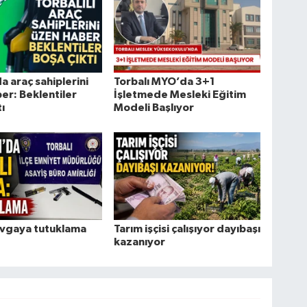
a araç sahiplerini
Torbalı MYO’da 3+1
er: Beklentiler
İşletmede Mesleki Eğitim
ı
Modeli Başlıyor
kavgaya tutuklama
Tarım işçisi çalışıyor dayıbaşı
kazanıyor