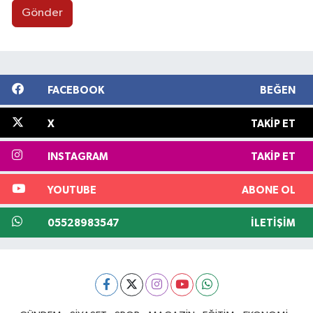
Gönder
FACEBOOK
BEĞEN
X
TAKIP ET
INSTAGRAM
TAKIP ET
YOUTUBE
ABONE OL
05528983547
İLETIŞIM