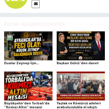
Bunlar da ilginizi çekebilir
Dualar Zeynep İçin...
Başkan Gülcü'den davet
Büyükşehir’den Torbalı’da
Yaşlak ve Kömürcü aileleri
“Kırmızı Altın” mesaisi
arabuluculukla el sıkıştı