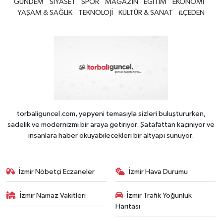
GÜNDEM
SİYASET
SPOR
MAGAZİN
EĞİTİM
EKONOMİ
YAŞAM & SAĞLIK
TEKNOLOJİ
KÜLTÜR & SANAT
iLÇEDEN
torbaliguncel.com, yepyeni temasıyla sizleri buluştururken,
sadelik ve modernizmi bir araya getiriyor. Şatafattan kaçınıyor ve
insanlara haber okuyabilecekleri bir altyapı sunuyor.
İzmir Nöbetçi Eczaneler
İzmir Hava Durumu
İzmir Namaz Vakitleri
İzmir Trafik Yoğunluk
Haritası