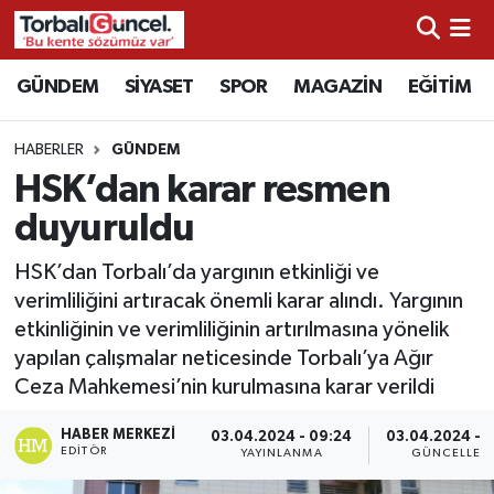
İzmir Nöbetçi Eczaneler
GÜNDEM
SİYASET
SPOR
MAGAZİN
EĞİTİM
İzmir Hava Durumu
HABERLER
GÜNDEM
HSK’dan karar resmen
İzmir Namaz Vakitleri
duyuruldu
İzmir Trafik Yoğunluk Haritası
HSK’dan Torbalı’da yargının etkinliği ve
verimliliğini artıracak önemli karar alındı. Yargının
Süper Lig Puan Durumu ve Fikstür
etkinliğinin ve verimliliğinin artırılmasına yönelik
yapılan çalışmalar neticesinde Torbalı’ya Ağır
Tüm Manşetler
Ceza Mahkemesi’nin kurulmasına karar verildi
Son Dakika Haberleri
HABER MERKEZI
03.04.2024 - 09:24
03.04.2024 - 
EDITÖR
YAYINLANMA
GÜNCELLEM
Haber Arşivi