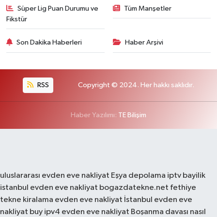
Süper Lig Puan Durumu ve
Tüm Manşetler
Fikstür
Son Dakika Haberleri
Haber Arşivi
RSS
Copyright © 2024. Her hakkı saklıdır.
Haber Yazılımı:
TE Bilişim
uluslararası evden eve nakliyat
Eşya depolama
iptv bayilik
istanbul evden eve nakliyat
bogazdatekne.net
fethiye
tekne kiralama
evden eve nakliyat
İstanbul evden eve
nakliyat
buy ipv4
evden eve nakliyat
Boşanma davası nasıl