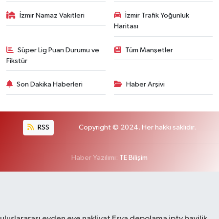
İzmir Namaz Vakitleri
İzmir Trafik Yoğunluk
Haritası
Süper Lig Puan Durumu ve
Tüm Manşetler
Fikstür
Son Dakika Haberleri
Haber Arşivi
RSS
Copyright © 2024. Her hakkı saklıdır.
Haber Yazılımı:
TE Bilişim
uluslararası evden eve nakliyat
Eşya depolama
iptv bayilik