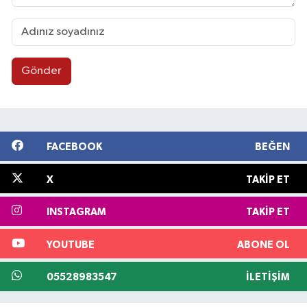
Gönder
FACEBOOK
BEĞEN
X
TAKIP ET
INSTAGRAM
TAKIP ET
YOUTUBE
ABONE OL
05528983547
İLETIŞIM