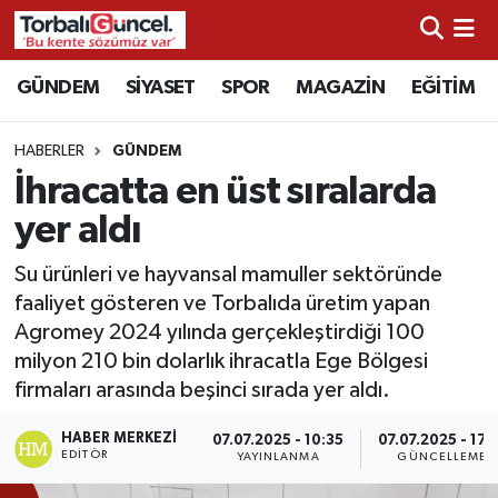
İzmir Nöbetçi Eczaneler
GÜNDEM
SİYASET
SPOR
MAGAZİN
EĞİTİM
İzmir Hava Durumu
HABERLER
GÜNDEM
İhracatta en üst sıralarda
İzmir Namaz Vakitleri
yer aldı
İzmir Trafik Yoğunluk Haritası
Su ürünleri ve hayvansal mamuller sektöründe
faaliyet gösteren ve Torbalıda üretim yapan
Süper Lig Puan Durumu ve Fikstür
Agromey 2024 yılında gerçekleştirdiği 100
milyon 210 bin dolarlık ihracatla Ege Bölgesi
Tüm Manşetler
firmaları arasında beşinci sırada yer aldı.
Son Dakika Haberleri
HABER MERKEZI
07.07.2025 - 10:35
07.07.2025 - 17:
EDITÖR
YAYINLANMA
GÜNCELLEME
Haber Arşivi