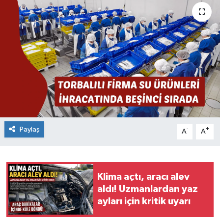
Paylaş
-
+
A
A
Klima açtı, aracı alev
aldı! Uzmanlardan yaz
ayları için kritik uyarı