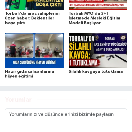
Torbalı’da araç sahiplerini
Torbalı MYO’da 3+1
üzen haber: Beklentiler
İşletmede Mesleki Eğitim
boşa çıktı
Modeli Başlıyor
Hazır gıda çalışanlarına
Silahlı kavgaya tutuklama
hijyen eğitimi
Yorumlar