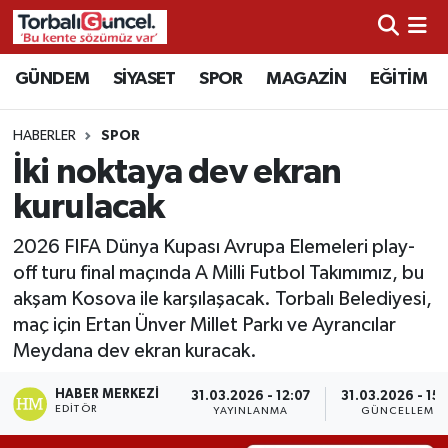
İzmir Nöbetçi Eczaneler
GÜNDEM
SİYASET
SPOR
MAGAZİN
EĞİTİM
İzmir Hava Durumu
HABERLER
SPOR
İki noktaya dev ekran
İzmir Namaz Vakitleri
kurulacak
İzmir Trafik Yoğunluk Haritası
2026 FIFA Dünya Kupası Avrupa Elemeleri play-
off turu final maçında A Milli Futbol Takımımız, bu
Süper Lig Puan Durumu ve Fikstür
akşam Kosova ile karşılaşacak. Torbalı Belediyesi,
maç için Ertan Ünver Millet Parkı ve Ayrancılar
Tüm Manşetler
Meydana dev ekran kuracak.
Son Dakika Haberleri
HABER MERKEZI
31.03.2026 - 12:07
31.03.2026 - 15:
EDITÖR
YAYINLANMA
GÜNCELLEME
Haber Arşivi