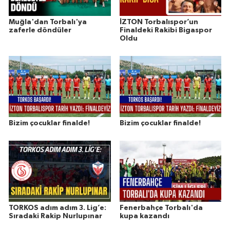
Muğla'dan Torbalı'ya
İZTON Torbalıspor’un
zaferle döndüler
Finaldeki Rakibi Bigaspor
Oldu
Bizim çocuklar finalde!
Bizim çocuklar finalde!
TORKOS adım adım 3. Lig’e:
Fenerbahçe Torbalı'da
Sıradaki Rakip Nurlupınar
kupa kazandı