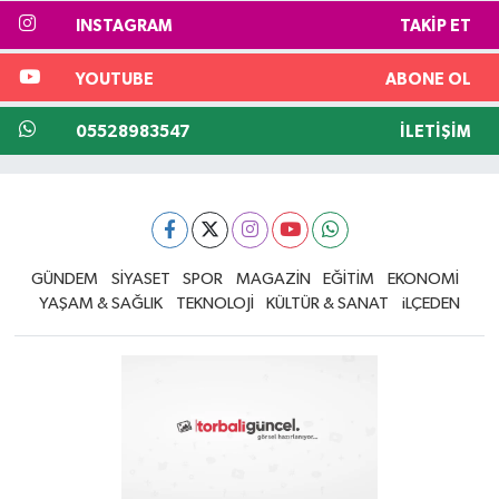
INSTAGRAM
TAKIP ET
YOUTUBE
ABONE OL
05528983547
İLETIŞIM
GÜNDEM
SİYASET
SPOR
MAGAZİN
EĞİTİM
EKONOMİ
YAŞAM & SAĞLIK
TEKNOLOJİ
KÜLTÜR & SANAT
iLÇEDEN