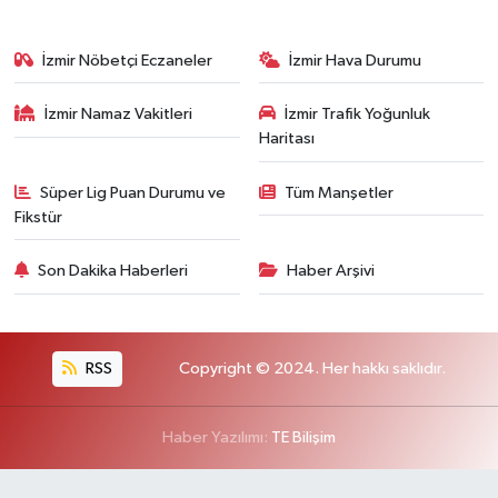
İzmir Nöbetçi Eczaneler
İzmir Hava Durumu
İzmir Namaz Vakitleri
İzmir Trafik Yoğunluk
Haritası
Süper Lig Puan Durumu ve
Tüm Manşetler
Fikstür
Son Dakika Haberleri
Haber Arşivi
RSS
Copyright © 2024. Her hakkı saklıdır.
Haber Yazılımı:
TE Bilişim