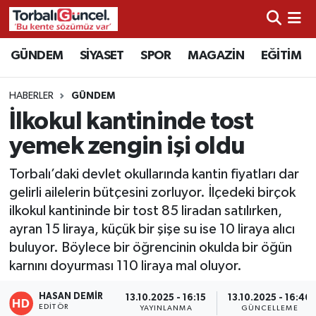
İzmir Nöbetçi Eczaneler
GÜNDEM
SİYASET
SPOR
MAGAZİN
EĞİTİM
İzmir Hava Durumu
HABERLER
GÜNDEM
İlkokul kantininde tost
İzmir Namaz Vakitleri
yemek zengin işi oldu
İzmir Trafik Yoğunluk Haritası
Torbalı’daki devlet okullarında kantin fiyatları dar
gelirli ailelerin bütçesini zorluyor. İlçedeki birçok
Süper Lig Puan Durumu ve Fikstür
ilkokul kantininde bir tost 85 liradan satılırken,
ayran 15 liraya, küçük bir şişe su ise 10 liraya alıcı
Tüm Manşetler
buluyor. Böylece bir öğrencinin okulda bir öğün
karnını doyurması 110 liraya mal oluyor.
Son Dakika Haberleri
HASAN DEMIR
13.10.2025 - 16:15
13.10.2025 - 16:46
Haber Arşivi
EDITÖR
YAYINLANMA
GÜNCELLEME