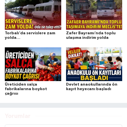
Torbalı’da servislere zam
Zafer Bayramı’nda toplu
yolda…
ulaşıma indirim yolda
Üreticiden salça
Devlet anaokullarında ön
fabrikalarına boykot
kayıt heyecanı başladı
çağrısı
Yorumlar