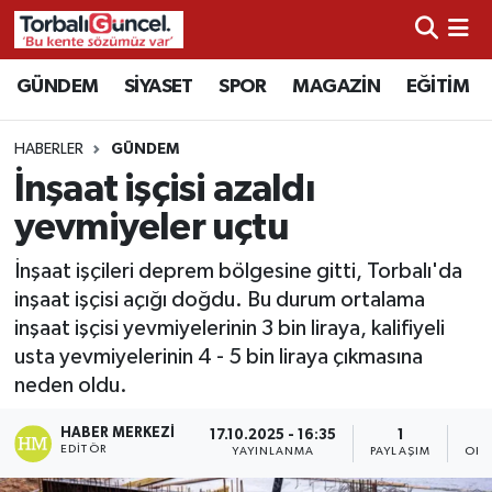
İzmir Nöbetçi Eczaneler
GÜNDEM
SİYASET
SPOR
MAGAZİN
EĞİTİM
İzmir Hava Durumu
HABERLER
GÜNDEM
İnşaat işçisi azaldı
İzmir Namaz Vakitleri
yevmiyeler uçtu
İzmir Trafik Yoğunluk Haritası
İnşaat işçileri deprem bölgesine gitti, Torbalı'da
inşaat işçisi açığı doğdu. Bu durum ortalama
Süper Lig Puan Durumu ve Fikstür
inşaat işçisi yevmiyelerinin 3 bin liraya, kalifiyeli
usta yevmiyelerinin 4 - 5 bin liraya çıkmasına
Tüm Manşetler
neden oldu.
Son Dakika Haberleri
HABER MERKEZI
17.10.2025 - 16:35
1
EDITÖR
YAYINLANMA
PAYLAŞIM
OKU
Haber Arşivi