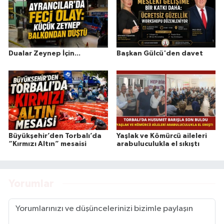
Dualar Zeynep İçin...
Başkan Gülcü'den davet
Büyükşehir’den Torbalı’da
Yaşlak ve Kömürcü aileleri
“Kırmızı Altın” mesaisi
arabuluculukla el sıkıştı
Yorumlar