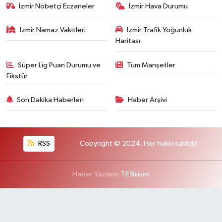
İzmir Nöbetçi Eczaneler
İzmir Hava Durumu
İzmir Namaz Vakitleri
İzmir Trafik Yoğunluk
Haritası
Süper Lig Puan Durumu ve
Tüm Manşetler
Fikstür
Son Dakika Haberleri
Haber Arşivi
RSS
Copyright © 2024. Her hakkı saklıdır.
Haber Yazılımı:
TE Bilişim