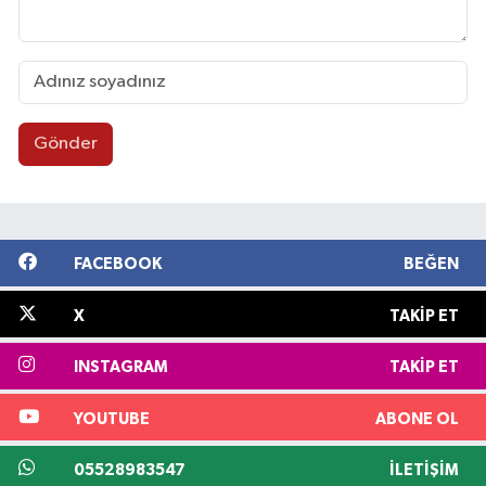
Gönder
FACEBOOK
BEĞEN
X
TAKIP ET
INSTAGRAM
TAKIP ET
YOUTUBE
ABONE OL
05528983547
İLETIŞIM