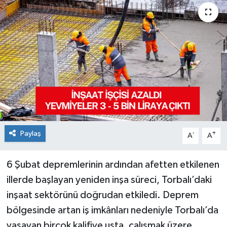
Paylaş
-
+
A
A
6 Şubat depremlerinin ardından afetten etkilenen
illerde başlayan yeniden inşa süreci, Torbalı’daki
inşaat sektörünü doğrudan etkiledi. Deprem
bölgesinde artan iş imkânları nedeniyle Torbalı’da
yaşayan birçok kalifiye usta, çalışmak üzere