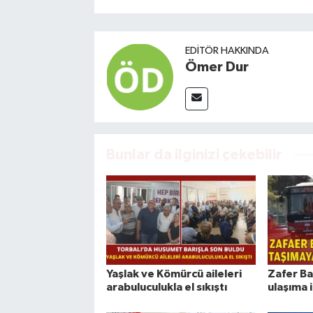
EDITÖR HAKKINDA
Ömer Dur
Bunlar da ilginizi çekebilir
Yaşlak ve Kömürcü aileleri
Zafer Ba
arabuluculukla el sıkıştı
ulaşıma 