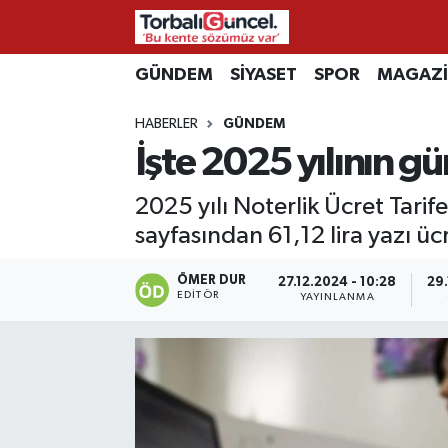
GÜNDEM
SİYASET
SPOR
MAGAZ
İzmir Nöbetçi Eczaneler
HABERLER
GÜNDEM
İzmir Hava Durumu
İşte 2025 yılının gün
İzmir Namaz Vakitleri
2025 yılı Noterlik Ücret Tarif
İzmir Trafik Yoğunluk Haritası
sayfasından 61,12 lira yazı üc
Süper Lig Puan Durumu ve Fikstür
ÖMER DUR
27.12.2024 - 10:28
29.
EDITÖR
YAYINLANMA
Tüm Manşetler
Son Dakika Haberleri
Haber Arşivi