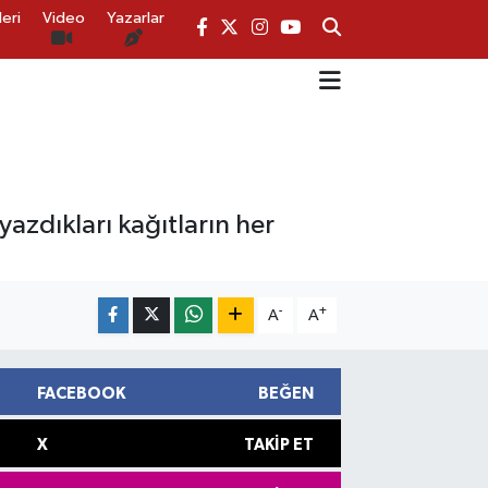
eri
Video
Yazarlar
yazdıkları kağıtların her
-
+
A
A
FACEBOOK
BEĞEN
X
TAKIP ET