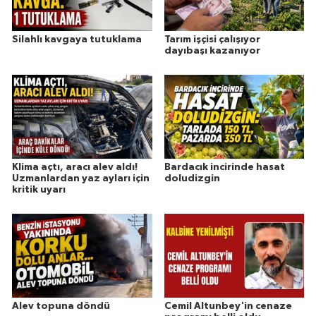
Silahlı kavgaya tutuklama
Tarım işçisi çalışıyor
dayıbaşı kazanıyor
Klima açtı, aracı alev aldı!
Bardacık incirinde hasat
Uzmanlardan yaz ayları için
doludizgin
kritik uyarı
Alev topuna döndü
Cemil Altunbey'in cenaze