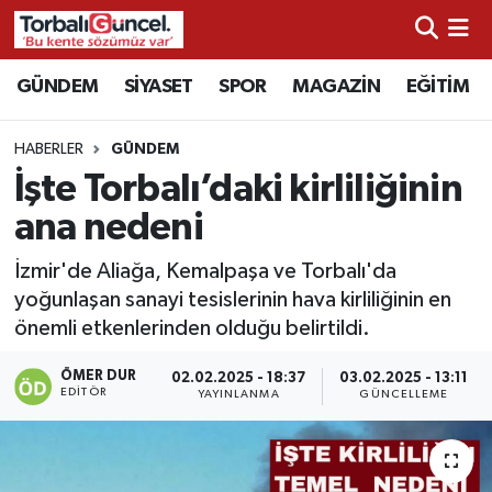
İzmir Nöbetçi Eczaneler
GÜNDEM
SİYASET
SPOR
MAGAZİN
EĞİTİM
İzmir Hava Durumu
HABERLER
GÜNDEM
İşte Torbalı’daki kirliliğinin
İzmir Namaz Vakitleri
ana nedeni
İzmir Trafik Yoğunluk Haritası
İzmir'de Aliağa, Kemalpaşa ve Torbalı'da
yoğunlaşan sanayi tesislerinin hava kirliliğinin en
Süper Lig Puan Durumu ve Fikstür
önemli etkenlerinden olduğu belirtildi.
Tüm Manşetler
ÖMER DUR
02.02.2025 - 18:37
03.02.2025 - 13:11
EDITÖR
YAYINLANMA
GÜNCELLEME
Son Dakika Haberleri
Haber Arşivi