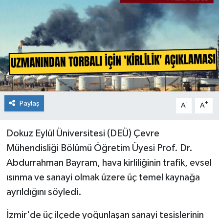
Paylaş
-
+
A
A
Dokuz Eylül Üniversitesi (DEÜ) Çevre
Mühendisliği Bölümü Öğretim Üyesi Prof. Dr.
Abdurrahman Bayram, hava kirliliğinin trafik, evsel
ısınma ve sanayi olmak üzere üç temel kaynağa
ayrıldığını söyledi.
İzmir'de üç ilçede yoğunlaşan sanayi tesislerinin