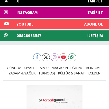
X
TAKIP ET
INSTAGRAM
TAKIP ET
YOUTUBE
ABONE OL
05528983547
İLETIŞIM
GÜNDEM
SİYASET
SPOR
MAGAZİN
EĞİTİM
EKONOMİ
YAŞAM & SAĞLIK
TEKNOLOJİ
KÜLTÜR & SANAT
iLÇEDEN