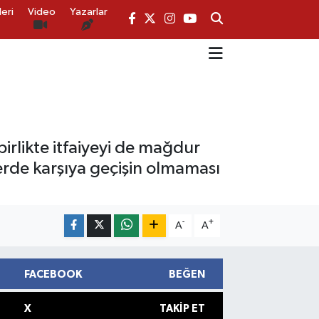
eri
Video
Yazarlar
irlikte itfaiyeyi de mağdur
yerde karşıya geçişin olmaması
-
+
A
A
FACEBOOK
BEĞEN
X
TAKIP ET