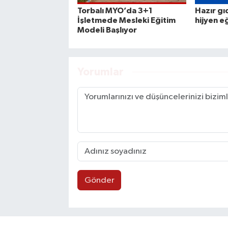
Torbalı MYO’da 3+1
Hazır gı
İşletmede Mesleki Eğitim
hijyen e
Modeli Başlıyor
Yorumlar
Gönder