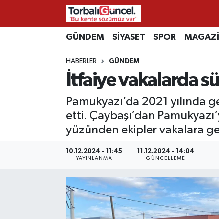
İzmir Nöbetçi Eczaneler
GÜNDEM
SİYASET
SPOR
MAGAZ
HABERLER
GÜNDEM
İzmir Hava Durumu
İtfaiye vakalarda s
İzmir Namaz Vakitleri
Pamukyazı’da 2021 yılında ger
İzmir Trafik Yoğunluk Haritası
etti. Çaybaşı’dan Pamukyazı’y
yüzünden ekipler vakalara g
Süper Lig Puan Durumu ve Fikstür
10.12.2024 - 11:45
11.12.2024 - 14:04
YAYINLANMA
GÜNCELLEME
Tüm Manşetler
Son Dakika Haberleri
Haber Arşivi