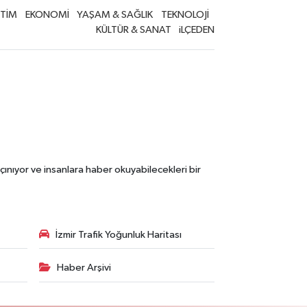
İTİM
EKONOMİ
YAŞAM & SAĞLIK
TEKNOLOJİ
KÜLTÜR & SANAT
iLÇEDEN
çınıyor ve insanlara haber okuyabilecekleri bir
İzmir Trafik Yoğunluk Haritası
Haber Arşivi