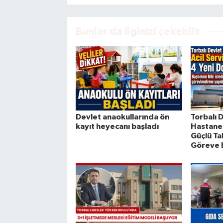
Bunlar da ilginizi çekebilir
Devlet anaokullarında ön
Torbalı 
kayıt heyecanı başladı
Hastanes
Güçlü Ta
Göreve 