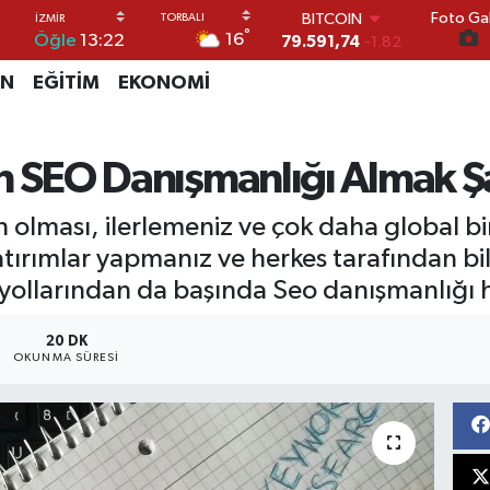
BITCOIN
Foto Gal
79.591,74
-1.82
°
16
Öğle
13:22
DOLAR
45,43620
0.02
İN
EĞİTİM
EKONOMİ
EURO
53,38690
0.19
STERLİN
için SEO Danışmanlığı Almak Ş
61,60380
0.18
G.ALTIN
6862,09000
0.19
in olması, ilerlemeniz ve çok daha global b
BİST100
 yatırımlar yapmanız ve herkes tarafından bi
14.598,00
0
yollarından da başında Seo danışmanlığı h
20 DK
OKUNMA SÜRESI