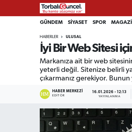
İzmir Nöbetçi Eczaneler
GÜNDEM
SİYASET
SPOR
MAGAZ
HABERLER
ULUSAL
İzmir Hava Durumu
İyi Bir Web Sitesi 
İzmir Namaz Vakitleri
Markanıza ait bir web sitesin
İzmir Trafik Yoğunluk Haritası
yeterli değil. Sitenize belirli
çıkarmanız gerekiyor. Bunun 
Süper Lig Puan Durumu ve Fikstür
HABER MERKEZI
16.01.2026 - 12:13
EDITÖR
YAYINLANMA
Tüm Manşetler
Son Dakika Haberleri
Haber Arşivi