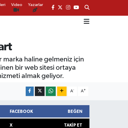
eri
Video
Yazarlar
art
ir marka haline gelmeniz için
linen bir web sitesi ortaya
izmeti almak geliyor.
-
+
A
A
FACEBOOK
BEĞEN
X
TAKIP ET