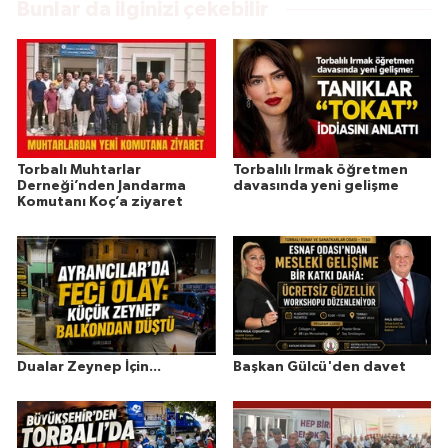
Bunlar da ilginizi çekebilir
Torbalı Muhtarlar
Torbalılı Irmak öğretmen
Derneği’nden Jandarma
davasında yeni gelişme
Komutanı Koç’a ziyaret
Dualar Zeynep İçin...
Başkan Gülcü'den davet