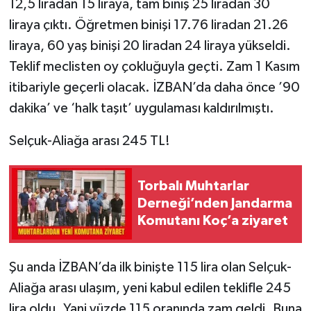
12,5 liradan 15 liraya, tam biniş 25 liradan 30
liraya çıktı. Öğretmen binişi 17.76 liradan 21.26
liraya, 60 yaş binişi 20 liradan 24 liraya yükseldi.
Teklif meclisten oy çokluğuyla geçti. Zam 1 Kasım
itibariyle geçerli olacak. İZBAN’da daha önce ’90
dakika’ ve ‘halk taşıt’ uygulaması kaldırılmıştı.
Selçuk-Aliağa arası 245 TL!
Torbalı Muhtarlar
Derneği’nden Jandarma
Komutanı Koç’a ziyaret
Şu anda İZBAN’da ilk binişte 115 lira olan Selçuk-
Aliağa arası ulaşım, yeni kabul edilen teklifle 245
lira oldu. Yani yüzde 115 oranında zam geldi. Buna