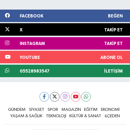
FACEBOOK
BEĞEN
X
TAKIP ET
INSTAGRAM
TAKIP ET
YOUTUBE
ABONE OL
05528983547
İLETIŞIM
GÜNDEM
SİYASET
SPOR
MAGAZİN
EĞİTİM
EKONOMİ
YAŞAM & SAĞLIK
TEKNOLOJİ
KÜLTÜR & SANAT
iLÇEDEN