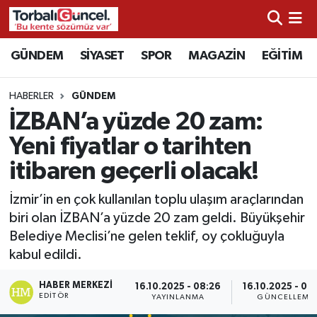
İzmir Nöbetçi Eczaneler
GÜNDEM
SİYASET
SPOR
MAGAZİN
EĞİTİM
İzmir Hava Durumu
HABERLER
GÜNDEM
İZBAN’a yüzde 20 zam:
İzmir Namaz Vakitleri
Yeni fiyatlar o tarihten
İzmir Trafik Yoğunluk Haritası
itibaren geçerli olacak!
Süper Lig Puan Durumu ve Fikstür
İzmir’in en çok kullanılan toplu ulaşım araçlarından
biri olan İZBAN’a yüzde 20 zam geldi. Büyükşehir
Tüm Manşetler
Belediye Meclisi’ne gelen teklif, oy çokluğuyla
kabul edildi.
Son Dakika Haberleri
HABER MERKEZI
16.10.2025 - 08:26
16.10.2025 - 08
EDITÖR
YAYINLANMA
GÜNCELLEME
Haber Arşivi