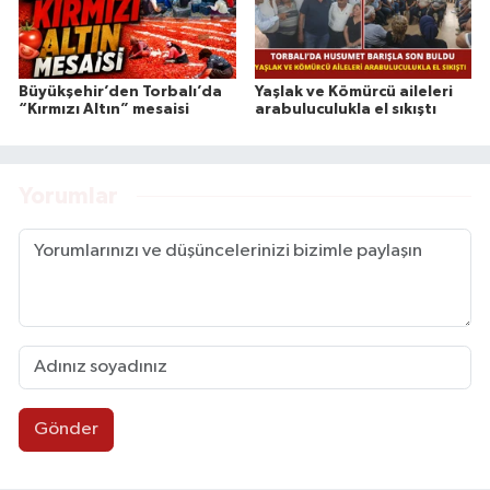
Büyükşehir’den Torbalı’da
Yaşlak ve Kömürcü aileleri
“Kırmızı Altın” mesaisi
arabuluculukla el sıkıştı
Yorumlar
Gönder