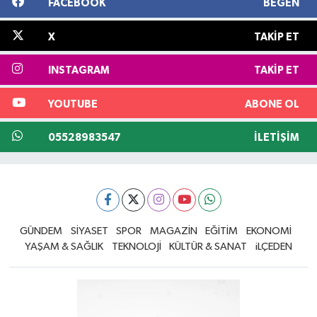
FACEBOOK
BEĞEN
X
TAKIP ET
INSTAGRAM
TAKIP ET
YOUTUBE
ABONE OL
05528983547
İLETIŞIM
GÜNDEM
SİYASET
SPOR
MAGAZİN
EĞİTİM
EKONOMİ
YAŞAM & SAĞLIK
TEKNOLOJİ
KÜLTÜR & SANAT
iLÇEDEN