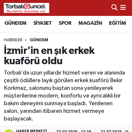
İzmir Nöbetçi Eczaneler
GÜNDEM
SİYASET
SPOR
MAGAZİN
EĞİTİM
İzmir Hava Durumu
HABERLER
GÜNDEM
İzmir'in en şık erkek
İzmir Namaz Vakitleri
kuaförü oldu
İzmir Trafik Yoğunluk Haritası
Torbalı’da uzun yıllardır hizmet veren ve alanında
çeşitli ödüllere layık görülen erkek kuaförü Bekir
Süper Lig Puan Durumu ve Fikstür
Korkmaz, salonunu baştan sona yenileyerek
müşterilerine modern, konforlu ve ayrıcalıklı bir
Tüm Manşetler
bakım deneyimi sunmaya başladı. Yenilenen
salon, yarından itibaren hizmet vermeye
Son Dakika Haberleri
başlayacak.
Haber Arşivi
HABER MERKEZI