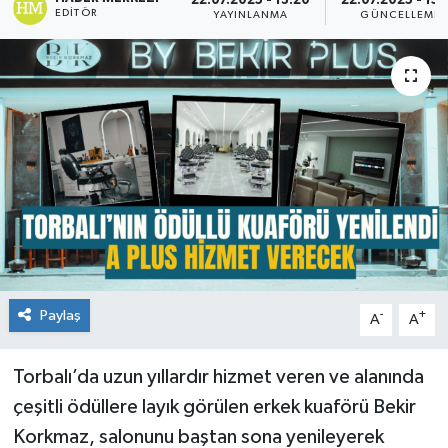
22.07.2025 - 13:20
22.07.2025 - 15:
EDITÖR
YAYINLANMA
GÜNCELLEME
Paylaş
-
+
A
A
Torbalı’da uzun yıllardır hizmet veren ve alanında
çeşitli ödüllere layık görülen erkek kuaförü Bekir
Korkmaz, salonunu baştan sona yenileyerek