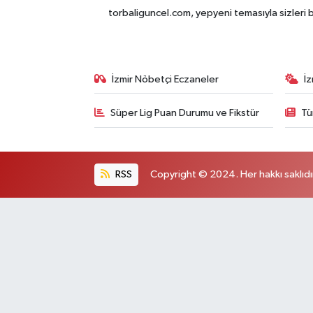
torbaliguncel.com, yepyeni temasıyla sizleri b
İzmir Nöbetçi Eczaneler
İ
Süper Lig Puan Durumu ve Fikstür
Tü
RSS
Copyright © 2024. Her hakkı saklıdı