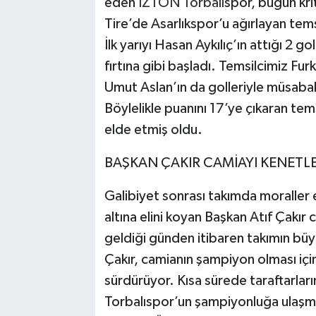
eden
İZTON
Torbalı
spor, bugün kri
Tire’de Asarlıkspor’u ağırlayan tem
İlk yarıyı Hasan Aykılıç’ın attığı 2 
fırtına gibi başladı. Temsilcimiz Fu
Umut Aslan’ın da golleriyle müsabaka
Böylelikle puanını 17’ye çıkaran te
elde etmiş oldu.
BAŞKAN ÇAKIR CAMİAYI KENETL
Galibiyet sonrası takımda moraller
altına elini koyan Başkan Atıf Çak
geldiği günden itibaren takımın büy
Çakır, camianın şampiyon olması iç
sürdürüyor. Kısa sürede taraftarları
Torbalıspor’un şampiyonluğa ulaşm