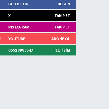
FACEBOOK
BEĞEN
X
TAKIP ET
INSTAGRAM
TAKIP ET
YOUTUBE
ABONE OL
05528983547
İLETIŞIM