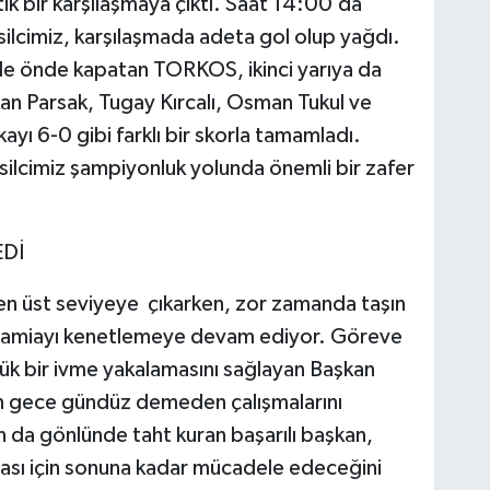
tik bir karşılaşmaya çıktı. Saat 14:00’da
silcimiz, karşılaşmada adeta gol olup yağdı.
golle önde kapatan TORKOS, ikinci yarıya da
rkan Parsak, Tugay Kırcalı, Osman Tukul ve
yı 6-0 gibi farklı bir skorla tamamladı.
msilcimiz şampiyonluk yolunda önemli bir zafer
EDİ
 en üst seviyeye çıkarken, zor zamanda taşın
ır camiayı kenetlemeye devam ediyor. Göreve
ük bir ivme yakalamasını sağlayan Başkan
in gece gündüz demeden çalışmalarını
n da gönlünde taht kuran başarılı başkan,
ası için sonuna kadar mücadele edeceğini