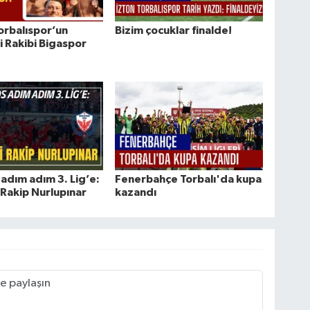
orbalıspor’un
Bizim çocuklar finalde!
i Rakibi Bigaspor
dım adım 3. Lig’e:
Fenerbahçe Torbalı'da kupa
 Rakip Nurlupınar
kazandı