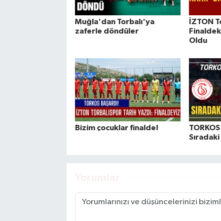
Muğla'dan Torbalı'ya
İZTON T
zaferle döndüler
Finaldek
Oldu
Bizim çocuklar finalde!
TORKOS a
Sıradaki
Yorumlar