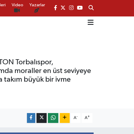
eri
Video
Yazarlar
TON Torbalıspor,
kımda moraller en üst seviyeye
a takım büyük bir ivme
-
+
A
A