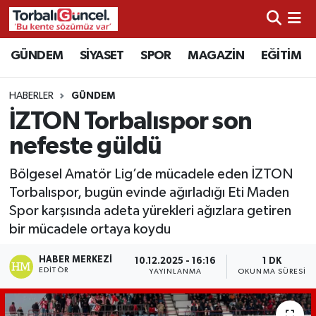
İzmir Nöbetçi Eczaneler
GÜNDEM
SİYASET
SPOR
MAGAZİN
EĞİTİM
İzmir Hava Durumu
HABERLER
GÜNDEM
İZTON Torbalıspor son
İzmir Namaz Vakitleri
nefeste güldü
İzmir Trafik Yoğunluk Haritası
Bölgesel Amatör Lig’de mücadele eden İZTON
Torbalıspor, bugün evinde ağırladığı Eti Maden
Süper Lig Puan Durumu ve Fikstür
Spor karşısında adeta yürekleri ağızlara getiren
bir mücadele ortaya koydu
Tüm Manşetler
HABER MERKEZI
10.12.2025 - 16:16
1 DK
Son Dakika Haberleri
EDITÖR
YAYINLANMA
OKUNMA SÜRESI
Haber Arşivi