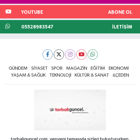
YOUTUBE
ABONE OL
05528983547
İLETIŞIM
GÜNDEM
SİYASET
SPOR
MAGAZİN
EĞİTİM
EKONOMİ
YAŞAM & SAĞLIK
TEKNOLOJİ
KÜLTÜR & SANAT
iLÇEDEN
torbaliguncel.com, yepyeni temasıyla sizleri buluştururken,