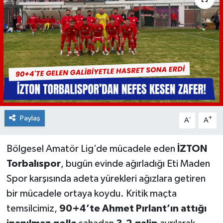
Paylaş
-
+
A
A
Bölgesel Amatör Lig’de mücadele eden
İZTON
Torbalıspor
, bugün evinde ağırladığı Eti Maden
Spor karşısında adeta yürekleri ağızlara getiren
bir mücadele ortaya koydu. Kritik maçta
temsilcimiz,
90+4’te Ahmet Pırlant’ın attığı