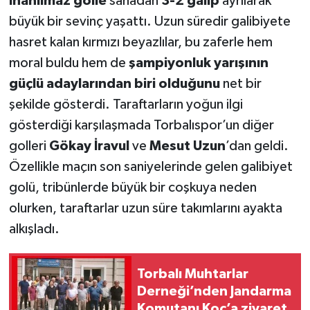
inanılmaz golle
sahadan
3-2 galip
ayrılarak
büyük bir sevinç yaşattı. Uzun süredir galibiyete
hasret kalan kırmızı beyazlılar, bu zaferle hem
moral buldu hem de
şampiyonluk yarışının
güçlü adaylarından biri olduğunu
net bir
şekilde gösterdi. Taraftarların yoğun ilgi
gösterdiği karşılaşmada Torbalıspor’un diğer
golleri
Gökay İravul
ve
Mesut Uzun
’dan geldi.
Özellikle maçın son saniyelerinde gelen galibiyet
golü, tribünlerde büyük bir coşkuya neden
olurken, taraftarlar uzun süre takımlarını ayakta
alkışladı.
Torbalı Muhtarlar
Derneği’nden Jandarma
Komutanı Koç’a ziyaret