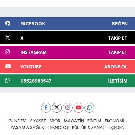
FACEBOOK
BEĞEN
X
TAKIP ET
INSTAGRAM
TAKIP ET
YOUTUBE
ABONE OL
05528983547
İLETIŞIM
GÜNDEM
SİYASET
SPOR
MAGAZİN
EĞİTİM
EKONOMİ
YAŞAM & SAĞLIK
TEKNOLOJİ
KÜLTÜR & SANAT
iLÇEDEN