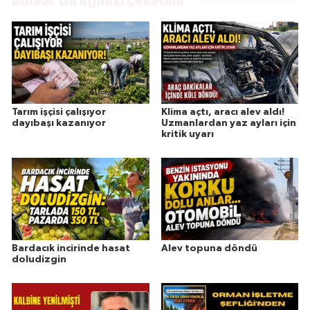
Bunlar da ilginizi çekebilir
Tarım işçisi çalışıyor
Klima açtı, aracı alev aldı!
dayıbaşı kazanıyor
Uzmanlardan yaz ayları için
kritik uyarı
Bardacık incirinde hasat
Alev topuna döndü
doludizgin