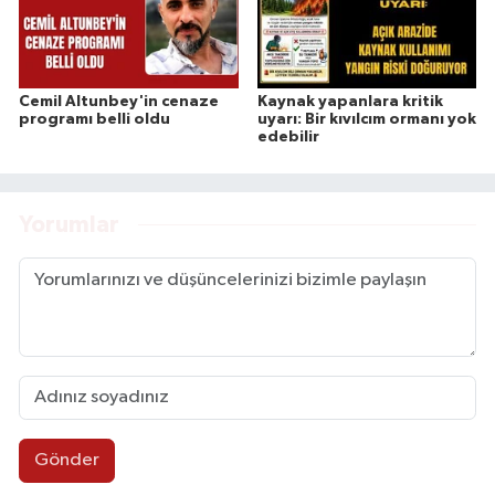
Cemil Altunbey'in cenaze
Kaynak yapanlara kritik
programı belli oldu
uyarı: Bir kıvılcım ormanı yok
edebilir
Yorumlar
Gönder