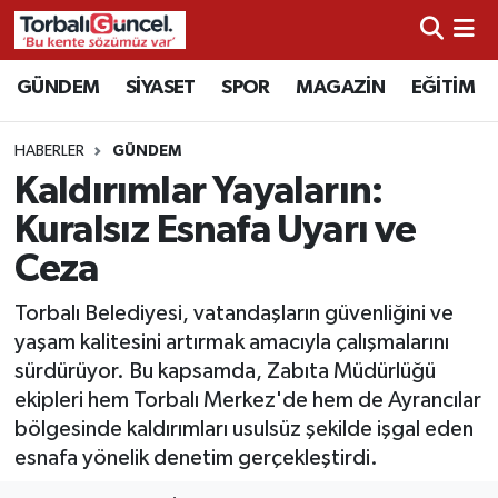
İzmir Nöbetçi Eczaneler
GÜNDEM
SİYASET
SPOR
MAGAZİN
EĞİTİM
İzmir Hava Durumu
HABERLER
GÜNDEM
Kaldırımlar Yayaların:
İzmir Namaz Vakitleri
Kuralsız Esnafa Uyarı ve
İzmir Trafik Yoğunluk Haritası
Ceza
Süper Lig Puan Durumu ve Fikstür
Torbalı Belediyesi, vatandaşların güvenliğini ve
yaşam kalitesini artırmak amacıyla çalışmalarını
Tüm Manşetler
sürdürüyor. Bu kapsamda, Zabıta Müdürlüğü
ekipleri hem Torbalı Merkez'de hem de Ayrancılar
Son Dakika Haberleri
bölgesinde kaldırımları usulsüz şekilde işgal eden
esnafa yönelik denetim gerçekleştirdi.
Haber Arşivi