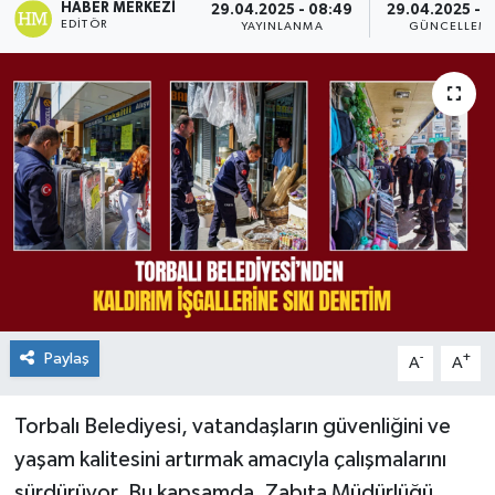
HABER MERKEZI
29.04.2025 - 08:49
29.04.2025 - 1
EDITÖR
YAYINLANMA
GÜNCELLEM
Paylaş
-
+
A
A
Torbalı Belediyesi, vatandaşların güvenliğini ve
yaşam kalitesini artırmak amacıyla çalışmalarını
sürdürüyor. Bu kapsamda, Zabıta Müdürlüğü