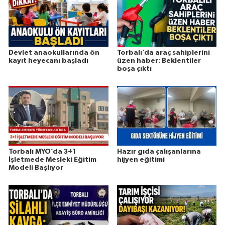
Devlet anaokullarında ön
Torbalı’da araç sahiplerini
kayıt heyecanı başladı
üzen haber: Beklentiler
boşa çıktı
Torbalı MYO’da 3+1
Hazır gıda çalışanlarına
İşletmede Mesleki Eğitim
hijyen eğitimi
Modeli Başlıyor