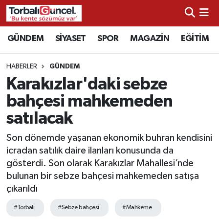
İzmir Nöbetçi Eczaneler
GÜNDEM
SİYASET
SPOR
MAGAZİN
EĞİTİM
İzmir Hava Durumu
HABERLER
GÜNDEM
Karakızlar'daki sebze
İzmir Namaz Vakitleri
bahçesi mahkemeden
İzmir Trafik Yoğunluk Haritası
satılacak
Süper Lig Puan Durumu ve Fikstür
Son dönemde yaşanan ekonomik buhran kendisini
icradan satılık daire ilanları konusunda da
Tüm Manşetler
gösterdi. Son olarak Karakızlar Mahallesi’nde
bulunan bir sebze bahçesi mahkemeden satışa
Son Dakika Haberleri
çıkarıldı
#Torbalı
#Sebze bahçesi
#Mahkeme
Haber Arşivi