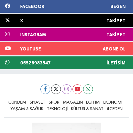
FACEBOOK
BEĞEN
X
TAKIP ET
INSTAGRAM
TAKIP ET
YOUTUBE
ABONE OL
05528983547
İLETIŞIM
GÜNDEM
SİYASET
SPOR
MAGAZİN
EĞİTİM
EKONOMİ
YAŞAM & SAĞLIK
TEKNOLOJİ
KÜLTÜR & SANAT
iLÇEDEN